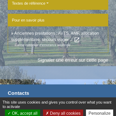
Textes de référence
Pour en savoir plus
Anciennes prestations : AVTS, AMF, allocation
open_in_new
supplémentaire, secours viager ...
Caisse nationale d'assurance vieillesse
Signaler une erreur sur cette page
Contacts
This site uses cookies and gives you control over what you want
Commune d'Aubord
to activate
1 Place de la Mairie
OK, accept all
Deny all cookies
Personalize
30620 Aubord - FRANCE