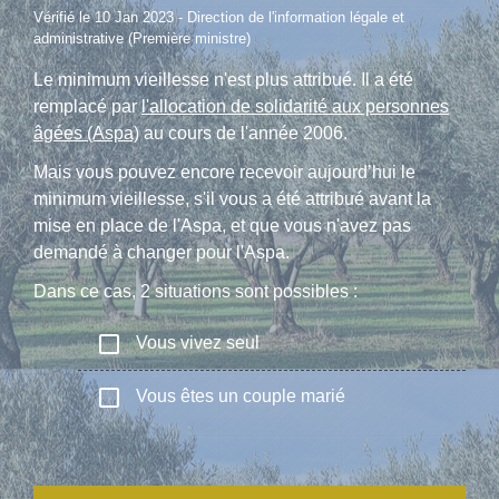
Vérifié le 10 Jan 2023 - Direction de l'information légale et
administrative (Première ministre)
Le minimum vieillesse n'est plus attribué. Il a été
remplacé par
l'allocation de solidarité aux personnes
âgées (Aspa)
au cours de l'année 2006.
Mais vous pouvez encore recevoir aujourd’hui le
minimum vieillesse, s'il vous a été attribué avant la
mise en place de l'Aspa, et que vous n'avez pas
demandé à changer pour l'Aspa.
Dans ce cas, 2 situations sont possibles :
check_box_outline_blank
Vous vivez seul
check_box_outline_blank
Vous êtes un couple marié