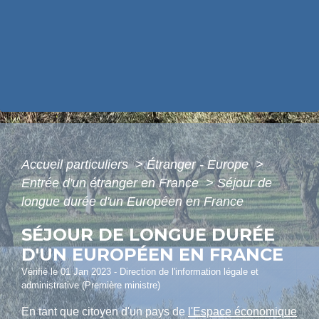
Accueil particuliers
>
Étranger - Europe
>
Entrée d'un étranger en France
>
Séjour de
longue durée d'un Européen en France
SÉJOUR DE LONGUE DURÉE
D'UN EUROPÉEN EN FRANCE
Vérifié le 01 Jan 2023 - Direction de l'information légale et
administrative (Première ministre)
En tant que citoyen d'un pays de
l'Espace économique