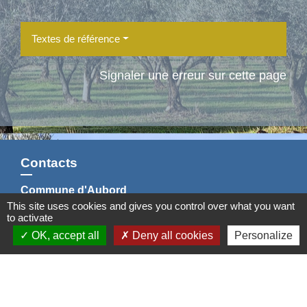
Textes de référence
Signaler une erreur sur cette page
Contacts
Commune d'Aubord
This site uses cookies and gives you control over what you want
1 Place de la Mairie
to activate
30620 Aubord - FRANCE
OK, accept all
Deny all cookies
Personalize
+33 4 66 71 12 65
Contact par formulaire