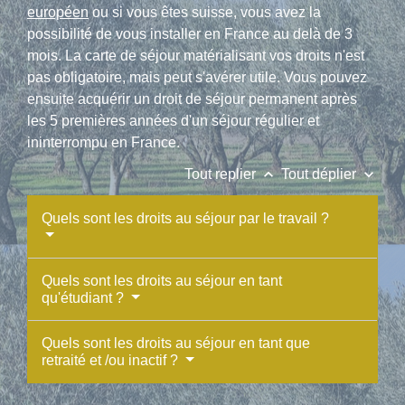
européen
ou si vous êtes suisse, vous avez la
possibilité de vous installer en France au delà de 3
mois. La carte de séjour matérialisant vos droits n'est
pas obligatoire, mais peut s'avérer utile. Vous pouvez
ensuite acquérir un droit de séjour permanent après
les 5 premières années d'un séjour régulier et
ininterrompu en France.
keyboard_arrow_up
keyboard_arrow_down
Tout replier
Tout déplier
Quels sont les droits au séjour par le travail ?
Quels sont les droits au séjour en tant
qu'étudiant ?
Quels sont les droits au séjour en tant que
retraité et /ou inactif ?