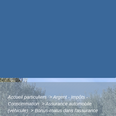
Accueil particuliers
>
Argent - Impôts -
Consommation
>
Assurance automobile
(véhicule)
>
Bonus-malus dans l'assurance