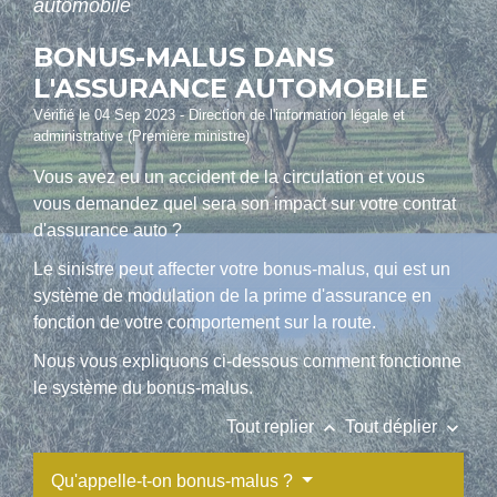
automobile
BONUS-MALUS DANS
L'ASSURANCE AUTOMOBILE
Vérifié le 04 Sep 2023 - Direction de l'information légale et
administrative (Première ministre)
Vous avez eu un accident de la circulation et vous
vous demandez quel sera son impact sur votre contrat
d'assurance auto ?
Le sinistre peut affecter votre bonus-malus, qui est un
système de modulation de la prime d'assurance en
fonction de votre comportement sur la route.
Nous vous expliquons ci-dessous comment fonctionne
le système du bonus-malus.
keyboard_arrow_up
keyboard_arrow_down
Tout replier
Tout déplier
Qu'appelle-t-on bonus-malus ?