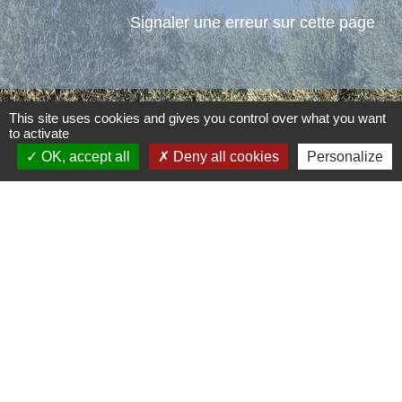
Signaler une erreur sur cette page
This site uses cookies and gives you control over what you want
to activate
Contacts
OK, accept all
Deny all cookies
Personalize
Commune d'Aubord
1 Place de la Mairie
30620 Aubord - FRANCE
+33 4 66 71 12 65
Contact par formulaire
Mentions légales
-
Politique de confidentialité
-
Accessibilité
-
Plan du site
-
Gestion des cookies