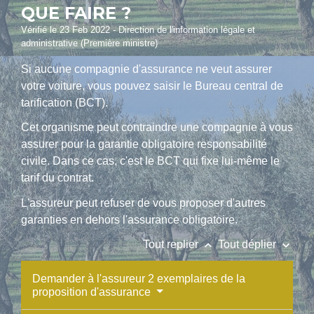
QUE FAIRE ?
Vérifié le 23 Feb 2022 - Direction de l'information légale et
administrative (Première ministre)
Si aucune compagnie d'assurance ne veut assurer
votre voiture, vous pouvez saisir le Bureau central de
tarification (BCT).
Cet organisme peut contraindre une compagnie à vous
assurer pour la garantie obligatoire responsabilité
civile. Dans ce cas, c'est le BCT qui fixe lui-même le
tarif du contrat.
L'assureur peut refuser de vous proposer d'autres
garanties en dehors l'assurance obligatoire.
keyboard_arrow_up
keyboard_arrow_down
Tout replier
Tout déplier
Demander à l'assureur 2 exemplaires de la
proposition d'assurance