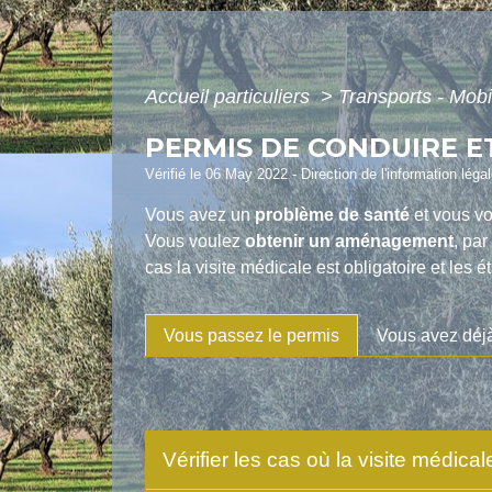
Accueil particuliers
>
Transports - Mobi
PERMIS DE CONDUIRE E
Vérifié le 06 May 2022 - Direction de l'information léga
Vous avez un
problème de santé
et vous v
Vous voulez
obtenir un aménagement
, pa
cas la visite médicale est obligatoire et les 
Vous passez le permis
Vous avez déjà
Vérifier les cas où la visite médical