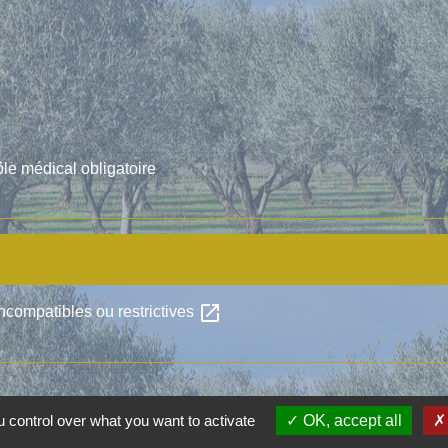
ôle médical obligatoire
open_in_new
incompatibles ou restrictives
 control over what you want to activate
OK, accept all