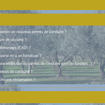
emander un nouveau permis de conduire ?
ure de sécurité ?
tidémarrage (EAD) ?
quand on a un handicap ?
 restriction du permis de conduire (port de lunettes...) ?
ermis de conduire ?
ire une réclamation ?