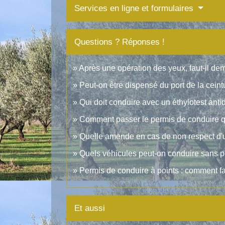
Services en ligne et formulaires
Questions ? Réponses !
Après une opération des yeux, faut-il d
Peut-on être dispensé du port de la ceint
Qui doit conduire avec un éthylotest an
Comment passer le permis de conduire 
Quelle amende en cas de non respect d'une
Quels véhicules peut-on conduire sans p
Permis de conduire à points : comment fa
Et aussi