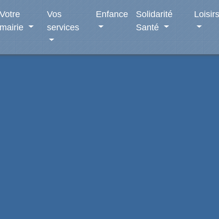
Votre
Vos
Enfance
Solidarité
Loisir
mairie
services
Santé