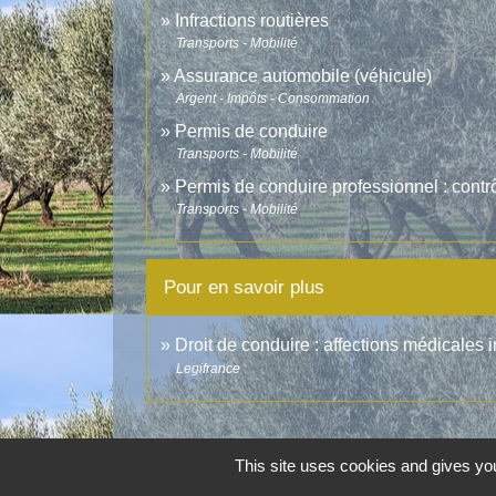
Infractions routières
Transports - Mobilité
Assurance automobile (véhicule)
Argent - Impôts - Consommation
Permis de conduire
Transports - Mobilité
Permis de conduire professionnel : contr
Transports - Mobilité
Pour en savoir plus
Droit de conduire : affections médicales 
Legifrance
This site uses cookies and gives you