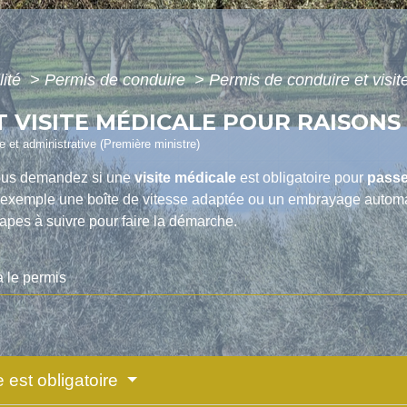
lité
>
Permis de conduire
>
Permis de conduire et visit
T VISITE MÉDICALE POUR RAISONS
le et administrative (Première ministre)
ous demandez si une
visite médicale
est obligatoire pour
passe
r exemple une boîte de vitesse adaptée ou un embrayage autom
étapes à suivre pour faire la démarche.
 le permis
e est obligatoire