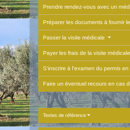
Prendre rendez-vous avec un méd
Préparer les documents à fournir le
Passer la visite médicale
Payer les frais de la visite médical
S'inscrire à l'examen du permis en
Faire un éventuel recours en cas d
Textes de référence