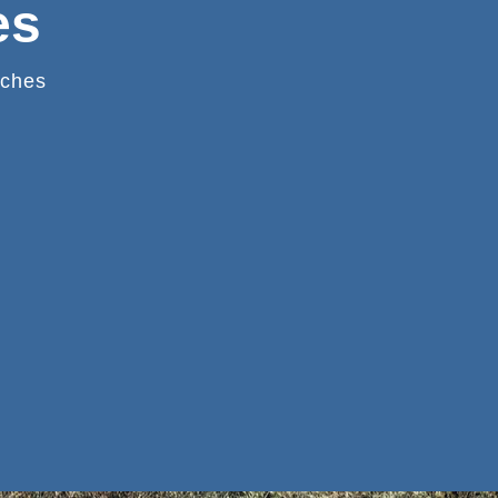
es
ches