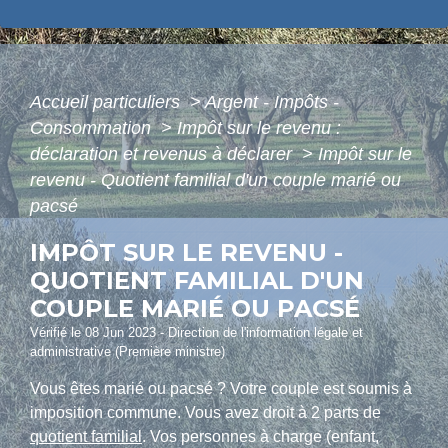
Accueil particuliers
>
Argent - Impôts -
Consommation
>
Impôt sur le revenu :
déclaration et revenus à déclarer
>
Impôt sur le
revenu - Quotient familial d'un couple marié ou
pacsé
IMPÔT SUR LE REVENU -
QUOTIENT FAMILIAL D'UN
COUPLE MARIÉ OU PACSÉ
Vérifié le 08 Jun 2023 - Direction de l'information légale et
administrative (Première ministre)
Vous êtes marié ou pacsé ? Votre couple est soumis à
imposition commune. Vous avez droit à 2 parts de
quotient familial
. Vos personnes à charge (enfant,