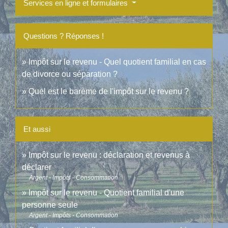
Services en ligne et formulaires
Questions ? Réponses !
Impôt sur le revenu - Quel quotient familial en cas
de divorce ou séparation ?
Quel est le barème de l'impôt sur le revenu ?
Et aussi
Impôt sur le revenu : déclaration et revenus à
déclarer
Argent - Impôts - Consommation
Impôt sur le revenu - Quotient familial d'une
personne seule
Argent - Impôts - Consommation