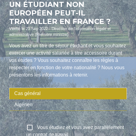
UN ÉTUDIANT NON
EUROPÉEN PEUT-IL
TRAVAILLER EN FRANCE ?
Vérifié le 23 Sep 2022 - Direction de l'information légale et
administrative (Première ministre)
Vous avez un titre de séjour étudiant et vous souhaitez
exercer une activité salariée à titre accessoire durant
vos études ? Vous souhaitez connaître les règles à
respecter en fonction de votre nationalité ? Nous vous
présentons les informations à retenir.
Cas général
Algérien
check_box_outline_blank
Vous étudiez et vous avez parallèlement
un contrat de travail