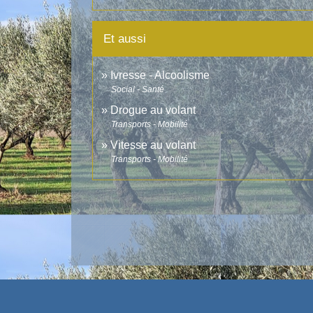
Et aussi
Ivresse - Alcoolisme
Social - Santé
Drogue au volant
Transports - Mobilité
Vitesse au volant
Transports - Mobilité