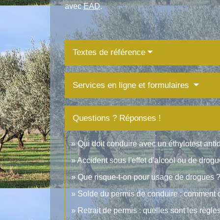
avec
EAD
.
Textes de référence
Services en ligne et formulaires
Questions ? Réponses !
Qui doit conduire avec un éthylotest an
Accident sous l'effet d'alcool ou de drog
Que risque-t-on pour usage de drogues 
Solde du permis de conduire : comment 
Retrait de permis : quelles sont les règle