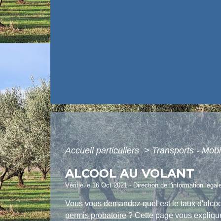
Accueil particuliers
>
Transports - Mobi
ALCOOL AU VOLANT
Vérifié le 16 Oct 2021 - Direction de l'information légal
Vous vous demandez quel est le taux d'alcoo
permis probatoire
? Cette page vous explique