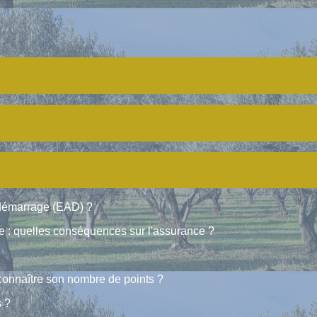
tidémarrage (EAD) ?
ue : quelles conséquences sur l'assurance ?
?
connaître son nombre de points ?
s ?