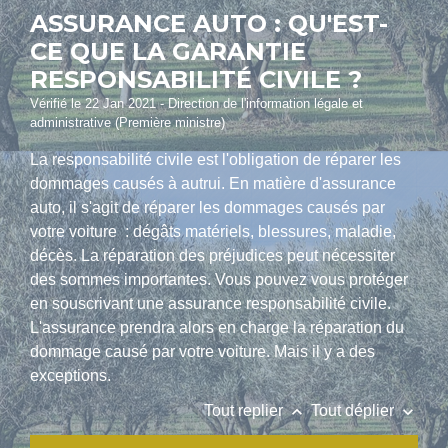
ASSURANCE AUTO : QU'EST-
CE QUE LA GARANTIE
RESPONSABILITÉ CIVILE ?
Vérifié le 22 Jan 2021 - Direction de l'information légale et
administrative (Première ministre)
La responsabilité civile est l'obligation de réparer les
dommages causés à autrui. En matière d'assurance
auto, il s'agit de réparer les dommages causés par
votre voiture : dégâts matériels, blessures, maladie,
décès. La réparation des préjudices peut nécessiter
des sommes importantes. Vous pouvez vous protéger
en souscrivant une assurance responsabilité civile.
L'assurance prendra alors en charge la réparation du
dommage causé par votre voiture. Mais il y a des
exceptions.
keyboard_arrow_up
keyboard_arrow_down
Tout replier
Tout déplier