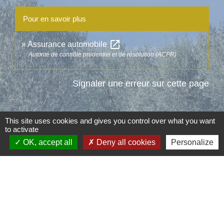
Pour en savoir plus
open_in_new
Assurance automobile
Autorité de contrôle prudentiel et de résolution (ACPR)
Signaler une erreur sur cette page
This site uses cookies and gives you control over what you want
to activate
OK, accept all
Deny all cookies
Personalize
Contacts
Commune d'Aubord
1 Place de la Mairie
30620 Aubord - FRANCE
+33 4 66 71 12 65
Contact par formulaire