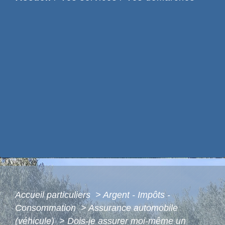
Accueil particuliers
>
Argent - Impôts -
Consommation
>
Assurance automobile
(véhicule)
>
Dois-je assurer moi-même un