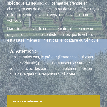
spécifique au leasing, qui permet de prendre en
charge, en cas de destruction ou de vol du véhicule, la
différence entre la
valeur vénale
et la valeur à neuf du
véhicule.
Dans tous les cas, le conducteur doit être en mesure
de justifier, en cas de contrôle routier, que le véhicule
est assuré, même s'il n'est pas le locataire du véhicule.
Attention :
warning
dans certains cas, le prêteur (l'entreprise qui vous
loue le véhicule) peut vous imposer d'assurer le
véhicule avec des garanties complémentaires en
plus de la garantie responsabilité civile.
Textes de référence