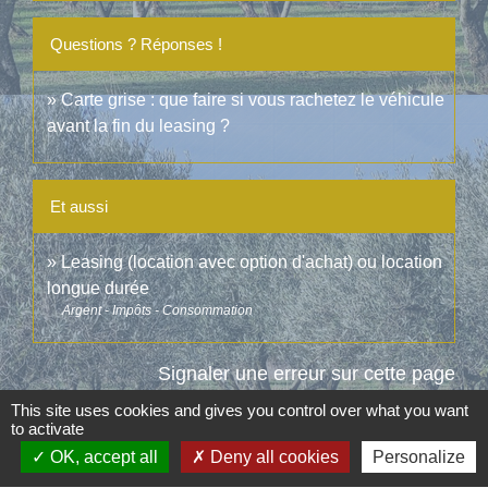
Questions ? Réponses !
Carte grise : que faire si vous rachetez le véhicule
avant la fin du leasing ?
Et aussi
Leasing (location avec option d'achat) ou location
longue durée
Argent - Impôts - Consommation
Signaler une erreur sur cette page
This site uses cookies and gives you control over what you want
to activate
OK, accept all
Deny all cookies
Personalize