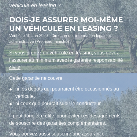
véhicule en leasing ?
DOIS-JE ASSURER MOI-MÊME
UN VÉHICULE EN LEASING ?
Vérifié le 10 Jan 2020 - Direction de l'information légale et
administrative (Première ministre)
Si vous
prenez un véhicule en leasing
, vous devez
l'assurer au minimum avec la
garantie responsabilité
civile
.
Cette garantie ne couvre
ni les dégâts qui pourraient être occasionnés au
véhicule,
ni ceux que pourrait subir le conducteur.
Il peut donc être utile, pour éviter ces désagréments,
de souscrire des
garanties complémentaires
.
Vous pouvez aussi souscrire une assurance