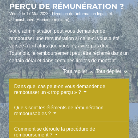
PERÇU DE RÉMUNÉRATION ?
Vérifié le 17 Mar 2023 - Direction de l'information légale et
administrative (Première ministre)
Votre administration peut vous demander de
rembourser une rémunération si celle-ci vous a été
versée à tort alors que vous n'y aviez pas droit.
Toutefois, le remboursement peut être réclamé dans un
certain délai et dans certaines limites de montant.
keyboard_arrow_up
keyboard_arrow_down
Tout replier
Tout déplier
Dans quel cas peut-on vous demander de
rembourser un « trop perçu » ?
Quels sont les éléments de rémunération
remboursables ?
Comment se déroule la procédure de
remboursement ?