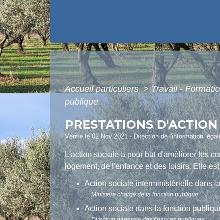
Accueil particuliers
>
Travail - Formati
publique
PRESTATIONS D'ACTION
Vérifié le 02 Nov 2021 - Direction de l'information léga
L'action sociale a pour but d'améliorer les c
logement, de l'enfance et des loisirs. Elle est 
Action sociale interministérielle dans l
Ministère chargé de la fonction publique
Action sociale dans la fonction publique
Direction générale des finances publiques