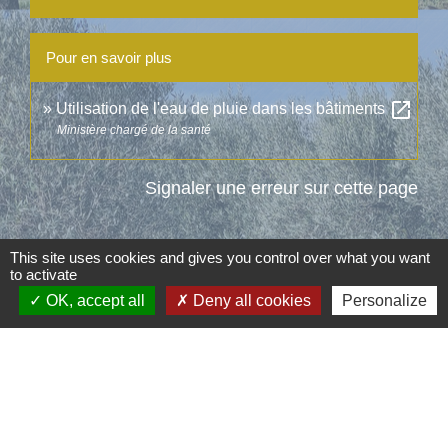
Pour en savoir plus
open_in_new
Utilisation de l'eau de pluie dans les bâtiments
Ministère chargé de la santé
Signaler une erreur sur cette page
This site uses cookies and gives you control over what you want
to activate
OK, accept all
Deny all cookies
Personalize
Contacts
Commune d'Aubord
1 Place de la Mairie
30620 Aubord - FRANCE
+33 4 66 71 12 65