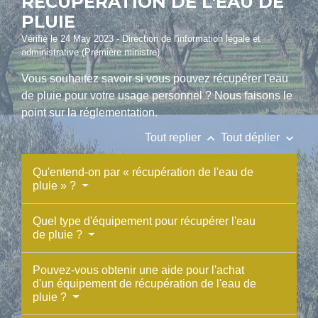
RÉCUPÉRATION DE L'EAU DE
PLUIE
Vérifié le 24 May 2023 - Direction de l'information légale et
administrative (Première ministre)
Vous souhaitez savoir si vous pouvez récupérer l'eau
de pluie pour votre usage personnel ? Nous faisons le
point sur la réglementation.
keyboard_arrow_up
keyboard_arrow_down
Tout replier
Tout déplier
Qu'entend-on par « récupération de l'eau de
pluie » ?
Quel type d'équipement pour récupérer l'eau
de pluie ?
Pouvez-vous obtenir une aide pour l'achat
d'un équipement de récupération de l'eau de
pluie ?