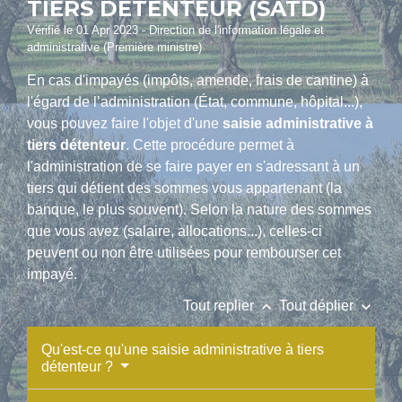
TIERS DÉTENTEUR (SATD)
Vérifié le 01 Apr 2023 - Direction de l'information légale et
administrative (Première ministre)
En cas d'impayés (impôts, amende, frais de cantine) à
l'égard de l’administration (État, commune, hôpital...),
vous pouvez faire l'objet d'une
saisie administrative à
tiers détenteur
. Cette procédure permet à
l'administration de se faire payer en s'adressant à un
tiers qui détient des sommes vous appartenant (la
banque, le plus souvent). Selon la nature des sommes
que vous avez (salaire, allocations...), celles-ci
peuvent ou non être utilisées pour rembourser cet
impayé.
keyboard_arrow_up
keyboard_arrow_down
Tout replier
Tout déplier
Qu'est-ce qu'une saisie administrative à tiers
détenteur ?