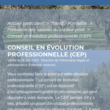
Accueil particuliers
>
Travail - Formation
>
Formation des salariés du secteur privé
>
Conseil en évolution professionnelle (CEP)
CONSEIL EN ÉVOLUTION
PROFESSIONNELLE (CEP)
Vérifié le 20 Jan 2023 - Direction de l'information légale et
administrative (Première ministre)
Vous souhaitez faire le point sur votre situation
professionnelle ? Le conseil en évolution
professionnelle (CEP) est un dispositif
d'accompagnement gratuit et personnalisé, qui peut
répondre à votre demande. Le CEP permet, s'il y a
lieu, d'établir un projet d'évolution professionnelle
(reconversion, reprise ou création d'activité,...). Il peut