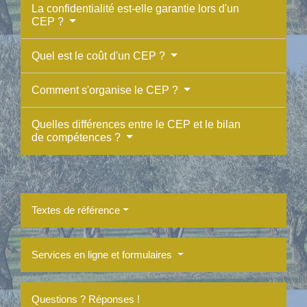
La confidentialité est-elle garantie lors d'un
CEP ?
Quel est le coût d'un CEP ?
Comment s'organise le CEP ?
Quelles différences entre le CEP et le bilan
de compétences ?
Textes de référence
Services en ligne et formulaires
Questions ? Réponses !