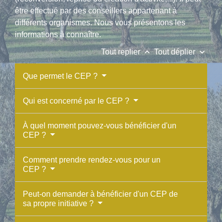
être effectué par des conseillers appartenant à
différents organismes. Nous vous présentons les
informations à connaître.
keyboard_arrow_up
keyboard_arrow_down
Tout replier
Tout déplier
Que permet le CEP ?
Qui est concerné par le CEP ?
À quel moment pouvez-vous bénéficier d'un
CEP ?
Comment prendre rendez-vous pour un
CEP ?
Peut-on demander à bénéficier d'un CEP de
sa propre initiative ?