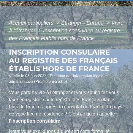
Accueil particuliers
>
Étranger - Europe
>
Vivre
à l'étranger
>
Inscription consulaire au registre
des Français établis hors de France
INSCRIPTION CONSULAIRE
AU REGISTRE DES FRANÇAIS
ÉTABLIS HORS DE FRANCE
Vérifié le 08 Jun 2023 - Direction de l'information légale et
administrative (Première ministre)
Vous partez vivre à l'étranger et vous souhaitez vous
faire enregistrer sur le registre des Français établis
hors de France auprès du consulat de France du pays
de votre lieu de résidence ? C'est ce qu'on appelle
l'inscription consulaire
.
Nous vous expliquons à quoi sert cette formalité,