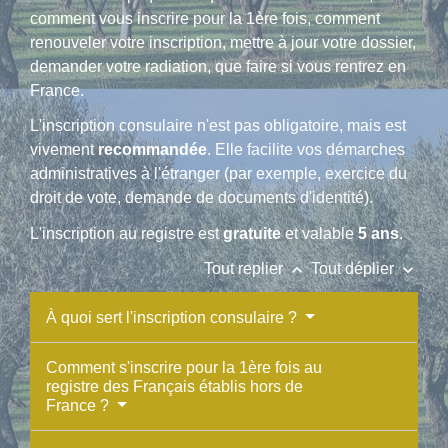
comment vous inscrire pour la 1ère fois, comment
renouveler votre inscription, mettre à jour votre dossier,
demander votre radiation, que faire si vous rentrez en
France.
L'inscription consulaire n'est pas obligatoire, mais est
vivement
recommandée
. Elle facilite vos démarches
administratives à l'étranger (par exemple, exercice du
droit de vote, demande de documents d'identité).
L'inscription au registre est
gratuite
et valable
5 ans
.
keyboard_arrow_up
keyboard_arrow_down
Tout replier
Tout déplier
À quoi sert l'inscription consulaire ?
Comment s'inscrire pour la 1ère fois au
registre des Français établis hors de
France ?