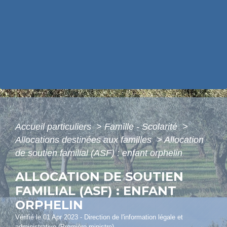
Accueil particuliers
>
Famille - Scolarité
>
Allocations destinées aux familles
>
Allocation
de soutien familial (ASF) : enfant orphelin
ALLOCATION DE SOUTIEN
FAMILIAL (ASF) : ENFANT
ORPHELIN
Vérifié le 01 Apr 2023 - Direction de l'information légale et
administrative (Première ministre)