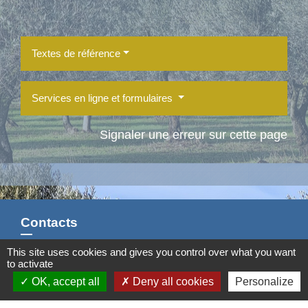
Textes de référence
Services en ligne et formulaires
Signaler une erreur sur cette page
Contacts
Commune d'Aubord
This site uses cookies and gives you control over what you want
to activate
1 Place de la Mairie
OK, accept all
Deny all cookies
Personalize
30620 Aubord - FRANCE
+33 4 66 71 12 65