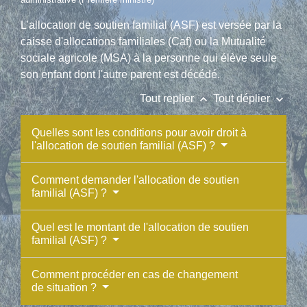
L'allocation de soutien familial (ASF) est versée par la
caisse d'allocations familiales (Caf) ou la Mutualité
sociale agricole (MSA) à la personne qui élève seule
son enfant dont l'autre parent est décédé.
keyboard_arrow_up
keyboard_arrow_down
Tout replier
Tout déplier
Quelles sont les conditions pour avoir droit à
l'allocation de soutien familial (ASF) ?
Comment demander l'allocation de soutien
familial (ASF) ?
Quel est le montant de l'allocation de soutien
familial (ASF) ?
Comment procéder en cas de changement
de situation ?