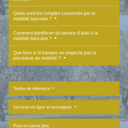
Quels sont les comptes concernés par la
mobilité bancaire ?
Comment bénéficier du service d'aide à la
mobilité bancaire ?
Que faire si la banque ne respecte pas la
procédure de mobilité ?
Textes de référence
Services en ligne et formulaires
Pour en savoir plus