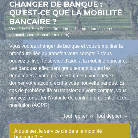
CHANGER DE BANQUE :
QU'EST-CE QUE LA MOBILITÉ
BANCAIRE ?
Vérifié le 27 Sep 2022 - Direction de l'information légale et
administrative (Première ministre)
Vous voulez changer de banque et vous simplifier la
procédure liée au transfert votre compte ? Vous
pouvez utiliser le service d'aide à la mobilité bancaire.
Les banques effectuent gratuitement toutes les
démarches à votre place. Pour cela, vous devez
donner votre accord écrit à votre nouvelle banque. En
cas de problème lié au transfert de votre compte, vous
pouvez contacter l'Autorité de contrôle prudentiel et de
résolution (ACPR).
keyboard_arrow_up
keyboard_arrow_down
Tout replier
Tout déplier
À quoi sert le service d'aide à la mobilité
bancaire ?