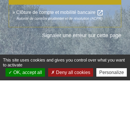
open_in_new
Clôture de compte et mobilité bancaire
Autorité de contrôle prudentiel et de résolution (ACPR)
Signaler une erreur sur cette page
This site uses cookies and gives you control over what you want
to activate
Contacts
OK, accept all
Deny all cookies
Personalize
Commune d'Aubord
1 Place de la Mairie
30620 Aubord - FRANCE
+33 4 66 71 12 65
Contact par formulaire