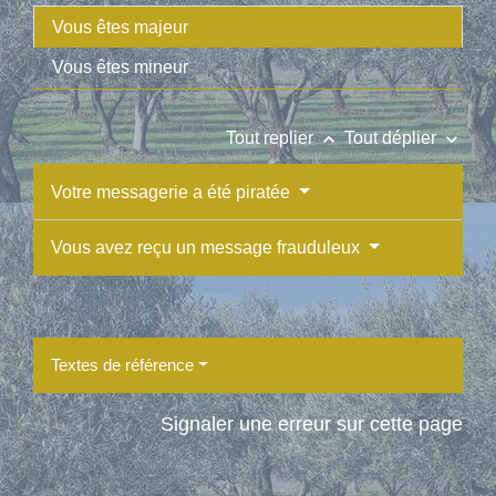
Vous êtes majeur
Vous êtes mineur
keyboard_arrow_up
keyboard_arrow_down
Tout replier
Tout déplier
Votre messagerie a été piratée
Vous avez reçu un message frauduleux
Textes de référence
Signaler une erreur sur cette page