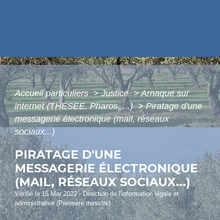
Accueil particuliers
>
Justice
>
Arnaque sur
internet (THESEE, Pharos, ...)
>
Piratage d'une
messagerie électronique (mail, réseaux
sociaux...)
PIRATAGE D'UNE
MESSAGERIE ÉLECTRONIQUE
(MAIL, RÉSEAUX SOCIAUX...)
Vérifié le 15 Mar 2022 - Direction de l'information légale et
administrative (Première ministre)