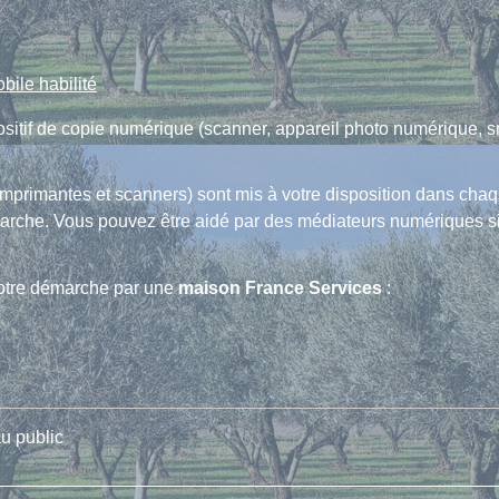
bile habilité
ositif de copie numérique (scanner, appareil photo numérique, s
imprimantes et scanners) sont mis à votre disposition dans chaq
arche. Vous pouvez être aidé par des médiateurs numériques si 
otre démarche par une
maison France Services
:
u public