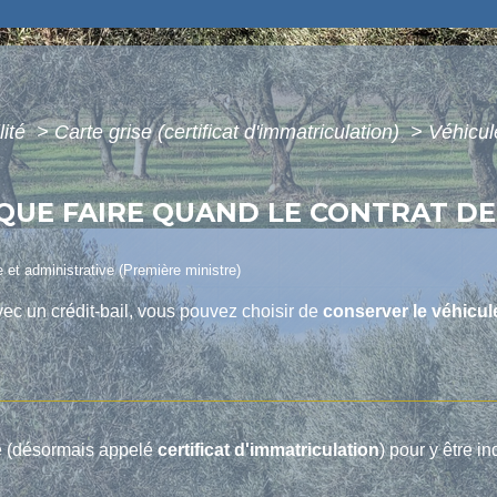
lité
>
Carte grise (certificat d'immatriculation)
>
Véhicul
 QUE FAIRE QUAND LE CONTRAT DE
le et administrative (Première ministre)
avec un crédit-bail, vous pouvez choisir de
conserver le véhicul
ise (désormais appelé
certificat d'immatriculation
) pour y être in