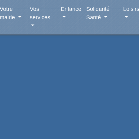
Votre
Vos
Enfance
Solidarité
Loisir
mairie
services
Santé