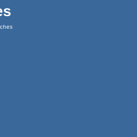
es
ches