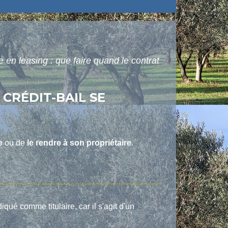
e en leasing : que faire quand le contrat
 CRÉDIT-BAIL SE
e
ou de
le rendre à son propriétaire
.
diqué comme titulaire, car il s'agit d'un