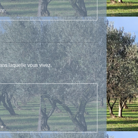
re.
dans laquelle vous vivez.
re