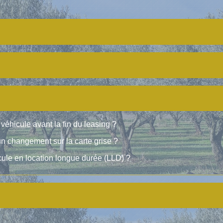
 véhicule avant la fin du leasing ?
n changement sur la carte grise ?
cule en location longue durée (LLD) ?