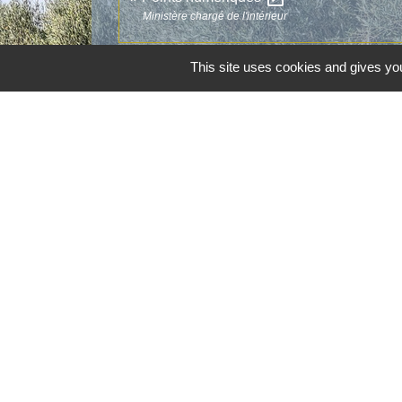
Ministère chargé de l'intérieur
This site uses cookies and gives you
Contacts
Commune d'Aubord
1 Place de la Mairie
30620 Aubord - FRANCE
+33 4 66 71 12 65
Contact par formulaire