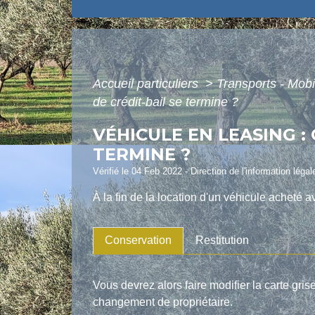
Accueil particuliers
>
Transports - Mobi
de crédit-bail se termine ?
VÉHICULE EN LEASING :
TERMINE ?
Vérifié le 04 Feb 2022 - Direction de l'information léga
À la fin de la location d'un véhicule acheté 
Conservation
Restitution
Vous devrez alors faire modifier la carte gr
changement de propriétaire.