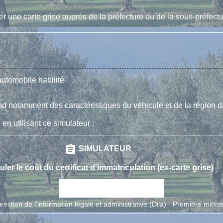
r une carte grise auprès de la préfecture ou de la sous-préfectu
utomobile habilité
pend notamment des caractéristiques du véhicule et de la région 
en utilisant ce simulateur :
assignment
SIMULATEUR
uler le coût du certificat d'immatriculation (ex-carte grise)
open_in_new
Accéder au simulateur
irection de l'information légale et administrative (Dila) - Première minist