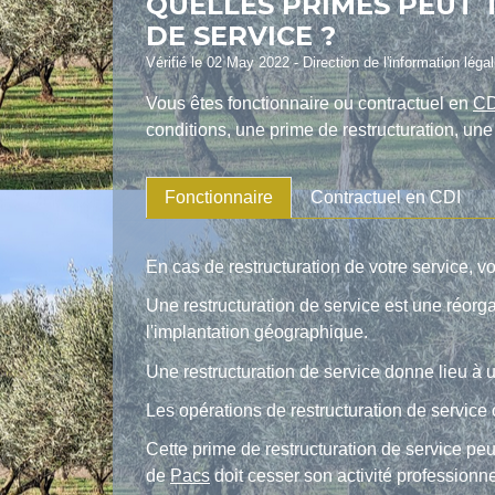
QUELLES PRIMES PEUT 
DE SERVICE ?
Vérifié le 02 May 2022 - Direction de l'information léga
Vous êtes fonctionnaire ou contractuel en
CD
conditions, une prime de restructuration, un
Fonctionnaire
Contractuel en CDI
En cas de restructuration de votre service, 
Une restructuration de service est une réorg
l'implantation géographique.
Une restructuration de service donne lieu à un
Les opérations de restructuration de service o
Cette prime de restructuration de service pe
de
Pacs
doit cesser son activité professionne