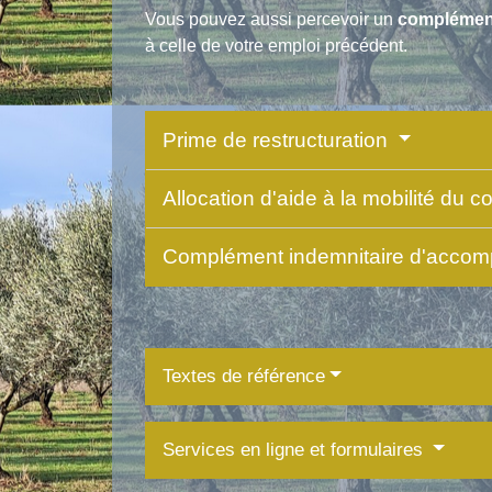
Vous pouvez aussi percevoir un
complémen
à celle de votre emploi précédent.
Prime de restructuration
Allocation d'aide à la mobilité du c
Complément indemnitaire d'acc
Textes de référence
Services en ligne et formulaires