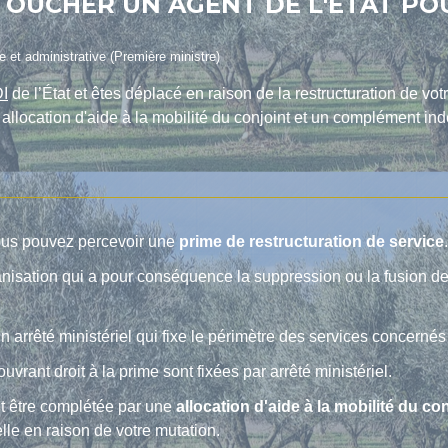
TOUCHER UN AGENT DE L'ÉTAT P
le et administrative (Première ministre)
I
de l’État et êtes déplacé en raison de la restructuration de vo
e allocation d'aide à la mobilité du conjoint et un complément 
vous pouvez percevoir une
prime de restructuration de service
.
anisation qui a pour conséquence la suppression ou la fusion de
 arrêté ministériel qui fixe le périmètre des services concernés e
uvrant droit à la prime sont fixées par arrêté ministériel.
ut être complétée par une
allocation d'aide à la mobilité du co
lle en raison de votre mutation.