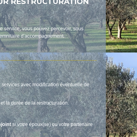
OUR RESTRUCTURATION
tre service, vous pouvez percevoir, sous
indemnitaire d'accompagnement.
 services avec modification éventuelle de
t la durée de la restructuration.
njoint
si votre époux(se) ou votre partenaire