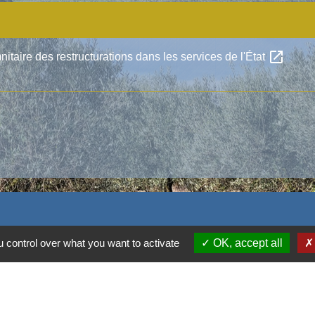
open_in_new
taire des restructurations dans les services de l'État
 control over what you want to activate
OK, accept all