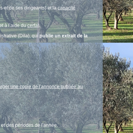
 et de ses dirigeants) et la
capacité
et à l'aide du
cerfa
).
strative (Dila), qui
publie un extrait de la
arger une copie de l'annonce publiée au
s et des périodes de l'année.