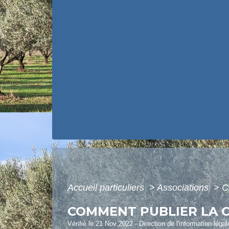
Accueil particuliers
>
Associations
>
C
COMMENT PUBLIER LA C
Vérifié le 21 Nov 2022 - Direction de l'information léga