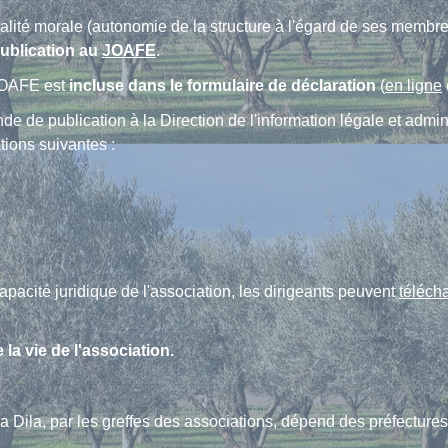
lité morale (autonomie de la structure à l'égard de ses membres
ublication au
JOAFE
.
 JOAFE est
incluse dans le formulaire de déclaration
(
en ligne
e de publication à la Direction de l'information légale et admini
tions suivantes :
 capacité juridique de l'association, les dirigeants peuvent
téléch
la vie de l'association.
la Dila, par les greffes des associations, dépend des préfecture