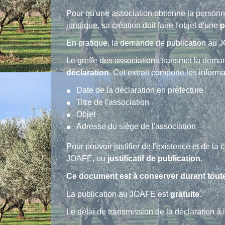
Pour qu'une association obtienne la personna
juridique
, sa création doit faire l'objet d'une
p
En pratique, la demande de publication au
Le greffe des associations transmet la demand
déclaration
. Cet extrait comporte les informa
Date de la déclaration en préfecture
Titre de l'association
Objet
Adresse du siège de l'association
Pour pouvoir justifier de l'existence et de la
JOAFE
, ou
justificatif de publication
.
Ce document est à conserver durant toute 
La publication au JOAFE est
gratuite
.
Le délai de transmission de la déclaration à 