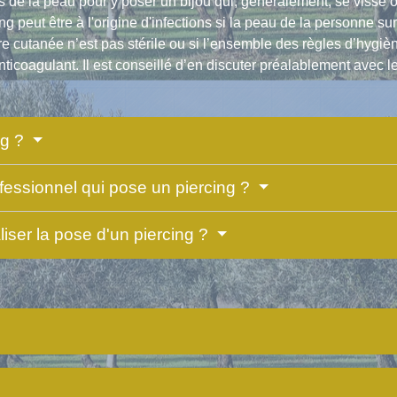
is de la peau pour y poser un bijou qui, généralement, se visse 
ng peut être à l'origine d'infections si la peau de la personne sur
ère cutanée n’est pas stérile ou si l’ensemble des règles d’hygiè
nticoagulant. Il est conseillé d’en discuter préalablement avec l
ng ?
ofessionnel qui pose un piercing ?
liser la pose d'un piercing ?