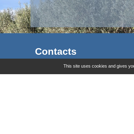
Contacts
This site uses cookies and gives you
Commune d'Aubord
1 Place de la Mairie
30620 Aubord - FRANCE
+33 4 66 71 12 65
Contact par formulaire
Mentions légales
-
Politique de confidenti