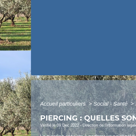
Accueil particuliers
>
Social - Santé
>
PIERCING : QUELLES SO
Vérifié le 09 Dec 2022 - Direction de l'information léga