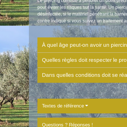
Le piercing consiste à perforer un point préc
pour éviter les risques sur la santé. Un pierci
désinfectée, si le matériel pénétrant la barri
contre indiqué si vous suivez un traitement a
À quel âge peut-on avoir un pierci
Quelles règles doit respecter le pr
Dans quelles conditions doit se réa
Textes de référence
Questions ? Réponses !