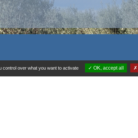
 control over what you want to activate
OK, accept all
alité
-
Accessibilité
-
Plan du site
-
Gestion des cookie