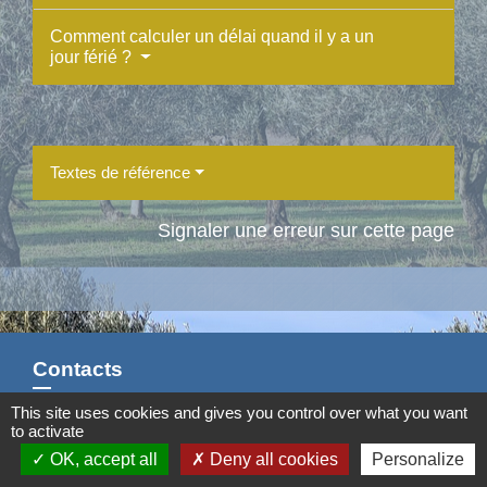
Comment calculer un délai quand il y a un
jour férié ?
Textes de référence
Signaler une erreur sur cette page
Contacts
This site uses cookies and gives you control over what you want
Commune d'Aubord
to activate
1 Place de la Mairie
OK, accept all
Deny all cookies
Personalize
30620 Aubord - FRANCE