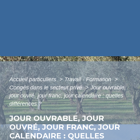
Accueil particuliers
>
Travail - Formation
>
Congés dans le secteur privé
>
Jour ouvrable,
jour ouvré, jour franc, jour calendaire : quelles
différences ?
JOUR OUVRABLE, JOUR
OUVRÉ, JOUR FRANC, JOUR
CALENDAIRE : QUELLES