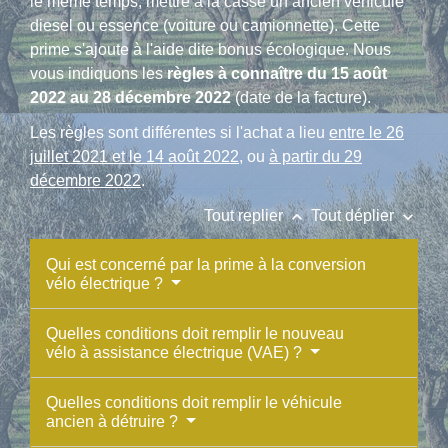
le même temps, mettre à la casse un ancien véhicule
diesel ou essence (voiture ou camionnette). Cette
prime s'ajoute à l'aide dite bonus écologique. Nous
vous indiquons les
règles à connaître du 15 août
2022 au 28 décembre 2022
(date de la facture).
Les règles sont différentes si l'achat a lieu
entre le 26
juillet 2021 et le 14 août 2022
, ou
à partir du 29
décembre 2022
.
keyboard_arrow_up
keyboard_arrow_down
Tout replier
Tout déplier
Qui est concerné par la prime à la conversion
vélo électrique ?
Quelles conditions doit remplir le nouveau
vélo à assistance électrique (VAE) ?
Quelles conditions doit remplir le véhicule
ancien à détruire ?