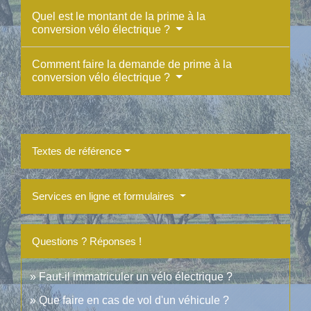
Quel est le montant de la prime à la
conversion vélo électrique ?
Comment faire la demande de prime à la
conversion vélo électrique ?
Textes de référence
Services en ligne et formulaires
Questions ? Réponses !
Faut-il immatriculer un vélo électrique ?
Que faire en cas de vol d'un véhicule ?