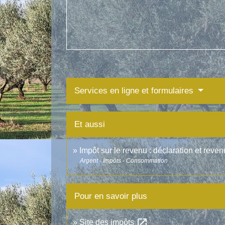
Services en ligne et formulaires
Et aussi
Impôt sur le revenu : déclaration et reven
Argent - Impôts - Consommation
Pour en savoir plus
open_in_new
Site des impôts