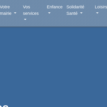
Votre
Vos
Enfance
Solidarité
Loisir
mairie
services
Santé