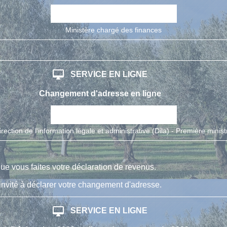
open_in_new
Accéder au service en ligne
Ministère chargé des finances
desktop_mac
SERVICE EN LIGNE
Changement d'adresse en ligne
open_in_new
Accéder au service en ligne
irection de l'information légale et administrative (Dila) - Première minist
e vous faites votre déclaration de revenus.
 invité à déclarer votre changement d'adresse.
desktop_mac
SERVICE EN LIGNE