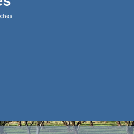
es
ches