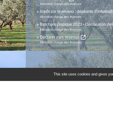
Ministère chargé des finances
Impôt sur le revenu : dépliants d'informa
Ministère chargé des finances
Brochure pratique 2023 - Déclaration d
Ministère chargé des finances
open_in_new
Déclarer mes revenus
Ministère chargé des finances
This site uses cookies and gives you
Contacts