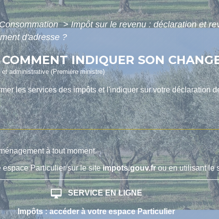
 - Consommation
>
Impôt sur le revenu : déclaration et r
ment d'adresse ?
- COMMENT INDIQUER SON CHANG
e et administrative (Première ministre)
r les services des impôts et l'indiquer sur votre déclaration d
déménagement à tout moment.
 espace Particulier sur le site
impots.gouv.fr
ou en utilisant le
desktop_mac
SERVICE EN LIGNE
Impôts : accéder à votre espace Particulier