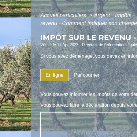
Accueil particuliers
>
Argent - Impôts
revenu - Comment indiquer son change
IMPÔT SUR LE REVENU 
Vérifié le 17 Apr 2023 - Direction de l'information légal
Si vous avez déménagé, vous devez en informe
En ligne
Par courrier
Vous pouvez informer les impôts de votre 
Vous pouvez faire la déclaration depuis votre