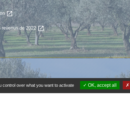
open_in_new
tion
open_in_new
es revenus de 2022
 control over what you want to activate
OK, accept all