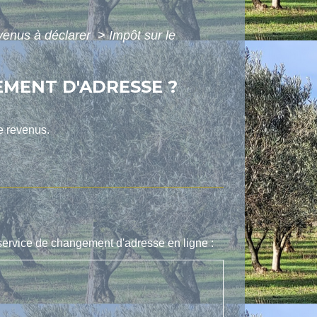
evenus à déclarer
>
Impôt sur le
EMENT D'ADRESSE ?
e revenus.
 service de changement d'adresse en ligne :