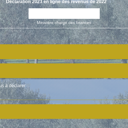
Déclaration 2023 en ligne des revenus de 2022
open_in_new
Accéder au service en ligne
Ministère chargé des finances
us à déclarer