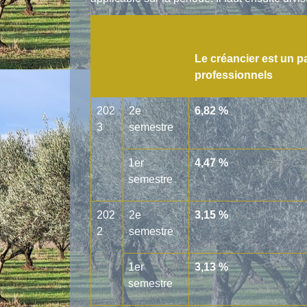
Le créancier est un pa
professionnels
202
2
e
6,82 %
3
semestre
1
er
4,47 %
semestre
202
2
e
3,15 %
2
semestre
1
er
3,13 %
semestre