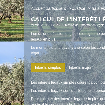
Accueil particuliers
>
Justice
>
Saisie
CALCUL DE L'INTÉRÊT L
Vérifié le 01 Jul 2023 - Direction de l'information légal
Lorsqu'une décision de justice oblige une p
légaux en plus.
Le montant total à payer varie selon les cond
légal.
Intérêts simples
Intérêts majorés
Les intérêts légaux simples courent à compter
Les intérêts légaux sont dus lorsque la pe
Pour calculer des intérêts légaux simples qui 
applicable sur la période. Il faut ensuite divi