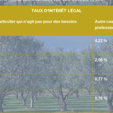
TAUX D'INTÉRÊT LÉGAL
rticulier qui n'agit pas pour des besoins
Autre ca
professio
4,22 %
2,06 %
0,77 %
0,76 %