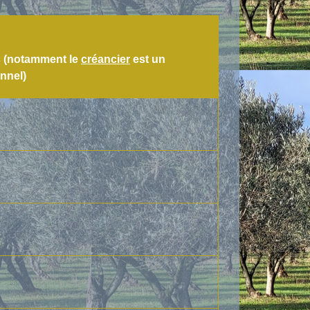
s (notamment le
créancier
est un
nnel)