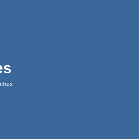
es
ches