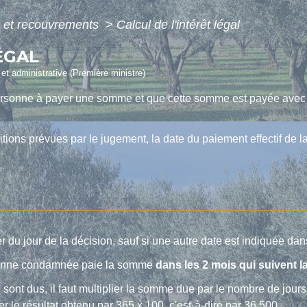
s et recouvrements
>
Calcul de l'intérêt légal
ÉGAL
e et administrative (Première ministre)
ersonne à payer une somme et que cette somme est payée avec re
itions prévues par le jugement, la date du paiement effectif de l
 du jour de la décision, sauf si une autre date est indiquée dans
rsonne condamnée paie la somme
dans les 2 mois qui suivent l
sont dus, il faut multiplier la somme due par le nombre de jours d
ser le résultat obtenu par 365 x 100, c'est-à-dire par 36 500.