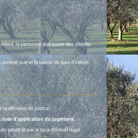
tard, la personne doit payer des intérêts
a somme due et la valeur du taux d'intérêt
 la décision de justice.
a date d'application du jugement
.
e retard et par le taux d'intérêt légal