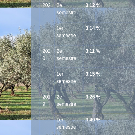
202
2
e
3,12 %
1
semestre
1
er
3,14 %
semestre
202
2
e
3,11 %
0
semestre
1
er
3,15 %
semestre
201
2
e
3,26 %
9
semestre
1
er
3,40 %
semestre