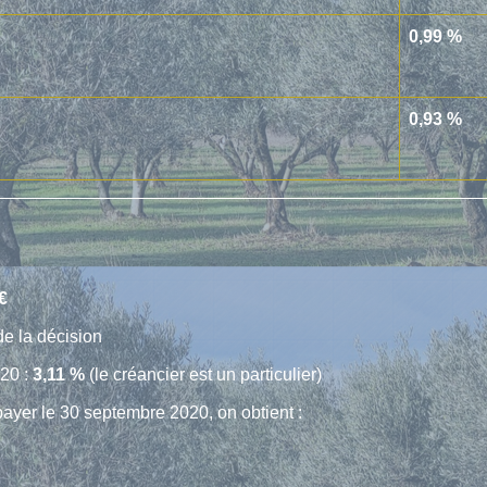
0,99 %
0,93 %
€
de la décision
20 :
3,11 %
(le créancier est un particulier)
yer le 30 septembre 2020, on obtient :