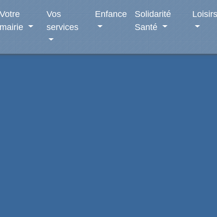
Votre
Vos
Enfance
Solidarité
Loisir
mairie
services
Santé