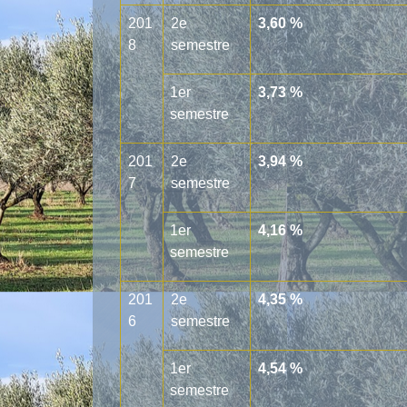
201
2
e
3,60 %
8
semestre
1
er
3,73 %
semestre
201
2
e
3,94 %
7
semestre
1
er
4,16 %
semestre
201
2
e
4,35 %
6
semestre
1
er
4,54 %
semestre