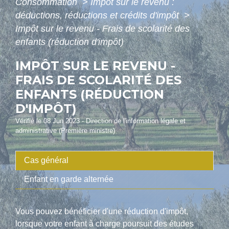
Consommation
>
Impôt sur le revenu :
déductions, réductions et crédits d'impôt
>
Impôt sur le revenu - Frais de scolarité des
enfants (réduction d'impôt)
IMPÔT SUR LE REVENU -
FRAIS DE SCOLARITÉ DES
ENFANTS (RÉDUCTION
D'IMPÔT)
Vérifié le 08 Jun 2023 - Direction de l'information légale et
administrative (Première ministre)
Cas général
Enfant en garde alternée
Vous pouvez bénéficier d'une réduction d'impôt,
lorsque votre enfant à charge poursuit des études