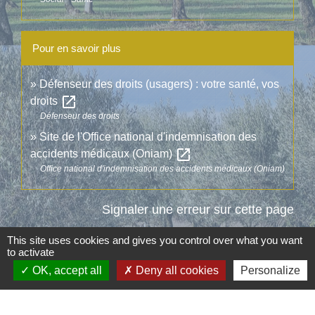
Pour en savoir plus
Défenseur des droits (usagers) : votre santé, vos
open_in_new
droits
Défenseur des droits
Site de l'Office national d'indemnisation des
open_in_new
accidents médicaux (Oniam)
Office national d'indemnisation des accidents médicaux (Oniam)
Signaler une erreur sur cette page
This site uses cookies and gives you control over what you want
to activate
OK, accept all
Deny all cookies
Personalize
Contacts