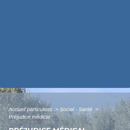
Accueil particuliers
>
Social - Santé
>
Préjudice médical