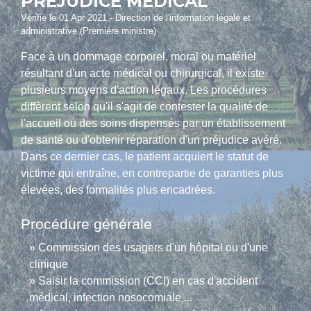
PRÉJUDICE MÉDICAL
Vérifié le 01 Apr 2021 - Direction de l'information légale et
administrative (Première ministre)
Face à un dommage corporel, moral ou matériel
résultant d'un acte médical ou chirurgical, il existe
plusieurs moyens d'action légaux. Les procédures
diffèrent selon qu'il s'agit de contester la qualité de
l'accueil ou des soins dispensés par un établissement
de santé ou d'obtenir réparation d'un préjudice avéré.
Dans ce dernier cas, le patient acquiert le statut de
victime qui entraîne, en contrepartie de garanties plus
élevées, des formalités plus encadrées.
Procédure générale
Commission des usagers d'un hôpital ou d'une
clinique
Saisir la commission (CCI) en cas d'accident
médical, infection nosocomiale ...