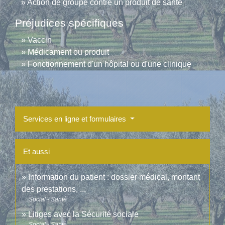
Action de groupe contre un produit de santé
Préjudices spécifiques
Vaccin
Médicament ou produit
Fonctionnement d'un hôpital ou d'une clinique
Services en ligne et formulaires
Et aussi
Information du patient : dossier médical, montant
des prestations, ...
Social - Santé
Litiges avec la Sécurité sociale
Social - Santé