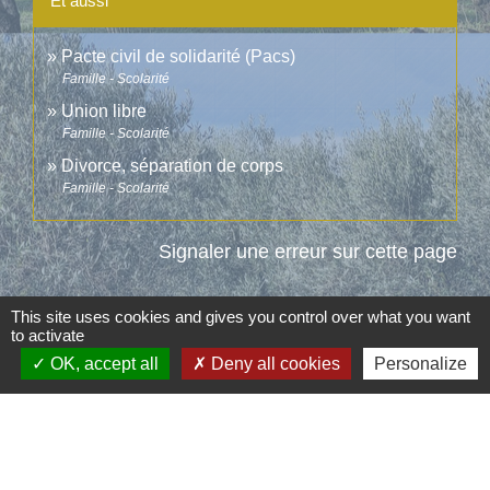
Et aussi
Pacte civil de solidarité (Pacs)
Famille - Scolarité
Union libre
Famille - Scolarité
Divorce, séparation de corps
Famille - Scolarité
Signaler une erreur sur cette page
This site uses cookies and gives you control over what you want
to activate
OK, accept all
Deny all cookies
Personalize
Contacts
Commune d'Aubord
1 Place de la Mairie
30620 Aubord - FRANCE