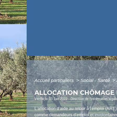
Accueil particuliers
>
Social - Santé
>
ALLOCATION CHÔMAGE D
Vérifié le 03 Jan 2022 - Direction de l'information légal
L'allocation d'aide au retour à l'emploi (AR
comme demandeurs d'emploi et involontairem