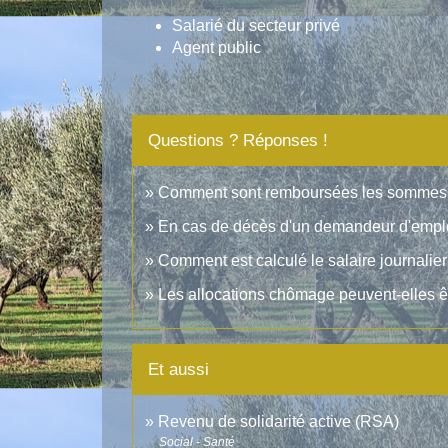
Salarié du secteur privé
Agent public
Questions ? Réponses !
Comment sont remboursées les sommes v
En cas de décès d'un demandeur d'emploi,
Comment est calculé le salaire journalier
Les allocations chômage peuvent-elles ê
Et aussi
Revenu de solidarité active (RSA)
Social - Santé