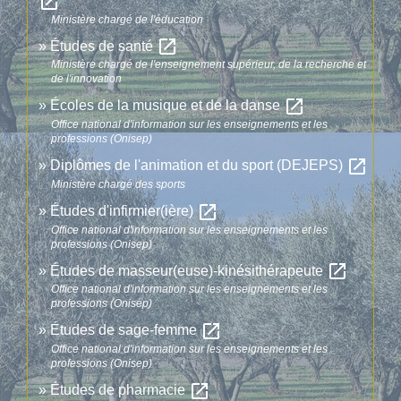
open_in_new
Ministère chargé de l'éducation
open_in_new
Études de santé
Ministère chargé de l'enseignement supérieur, de la recherche et
de l'innovation
open_in_new
Écoles de la musique et de la danse
Office national d'information sur les enseignements et les
professions (Onisep)
open_in_new
Diplômes de l'animation et du sport (DEJEPS)
Ministère chargé des sports
open_in_new
Études d'infirmier(ière)
Office national d'information sur les enseignements et les
professions (Onisep)
open_in_new
Études de masseur(euse)-kinésithérapeute
Office national d'information sur les enseignements et les
professions (Onisep)
open_in_new
Études de sage-femme
Office national d'information sur les enseignements et les
professions (Onisep)
open_in_new
Études de pharmacie