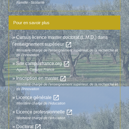
Famille - Scolarité
Pour en savoir plus
Cursus licence master doctorat (L.M.D.) dans
open_in_new
l'enseignement supérieur
Ministère chargé de l'enseignement supérieur, de la recherche et
de l'innovation
open_in_new
Site campusfrance.org
Agence Campus France
open_in_new
Inscription en master
Ministère chargé de l'enseignement supérieur, de la recherche et
de l'innovation
open_in_new
Licence générale
Ministère chargé de l'éducation
open_in_new
Licence professionnelle
Ministère chargé de l'éducation
open_in_new
Doctorat