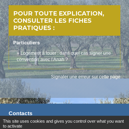
POUR TOUTE EXPLICATION,
CONSULTER LES FICHES
PRATIQUES :
Particuliers
Logement à louer : dans quel cas signer une
convention avec l'Anah ?
Signaler une erreur sur cette page
Contacts
This site uses cookies and gives you control over what you want
Commune d'Aubord
to activate