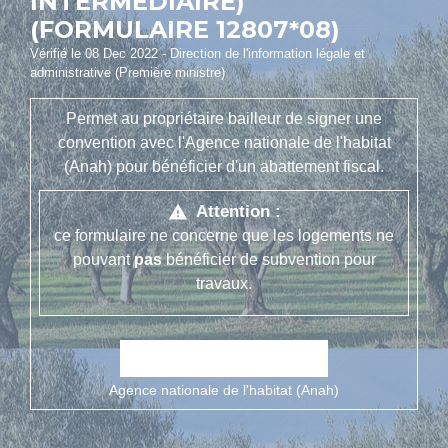
INTERMÉDIAIRE)
(FORMULAIRE 12807*08)
Vérifié le 08 Dec 2022 - Direction de l'information légale et
administrative (Première ministre)
Permet au propriétaire bailleur de signer une
convention avec l'Agence nationale de l'habitat
(Anah) pour bénéficier d'un abattement fiscal.
Attention :
warning
ce formulaire ne concerne que les logements ne
pouvant
pas
bénéficier de subvention pour
travaux.
open_in_new
Accéder au formulaire
Agence nationale de l'habitat (Anah)