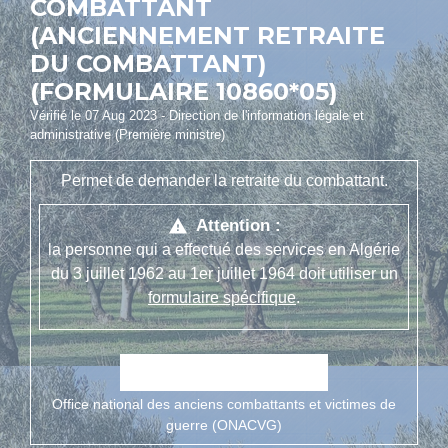
COMBATTANT
(ANCIENNEMENT RETRAITE
DU COMBATTANT)
(FORMULAIRE 10860*05)
Vérifié le 07 Aug 2023 - Direction de l'information légale et
administrative (Première ministre)
Permet de demander la retraite du combattant.
Attention :
warning
la personne qui a effectué des services en Algérie
du 3 juillet 1962 au 1
er
juillet 1964 doit utiliser un
formulaire spécifique
.
open_in_new
Accéder au formulaire
Office national des anciens combattants et victimes de
guerre (ONACVG)