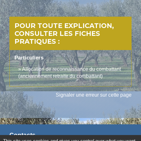
POUR TOUTE EXPLICATION,
CONSULTER LES FICHES
PRATIQUES :
Particuliers
Allocation de reconnaissance du combattant
(anciennement retraite du combattant)
Signaler une erreur sur cette page
Contacts
This site uses cookies and gives you control over what you want