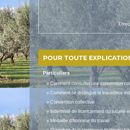
Direc
POUR TOUTE EXPLICATION
Particuliers
Comment consulter une convention col
Comment se distingue le travailleur in
Convention collective
Indemnité de licenciement du salarié 
Médaille d'honneur du travail
Ouverture d'un commerce le dimanche :