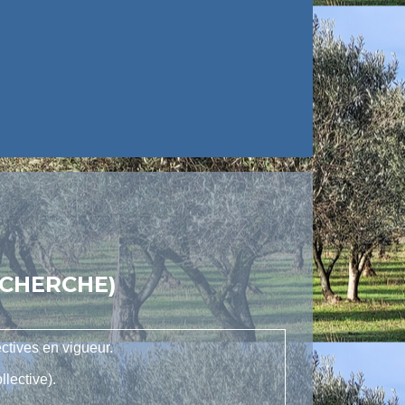
ECHERCHE)
ctives en vigueur.
lective).