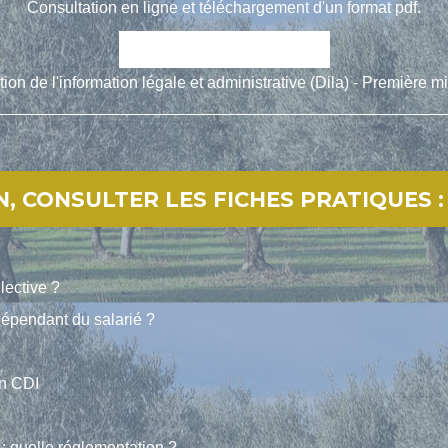
Consultation en ligne et téléchargement d'un format pdf.
open_in_new
Accéder au simulateur
tion de l'information légale et administrative (Dila) - Première mi
, CONSULTER LES FICHES PRATIQUES :
lective ?
dépendant du salarié ?
en CDI
 quelle réglementation ?