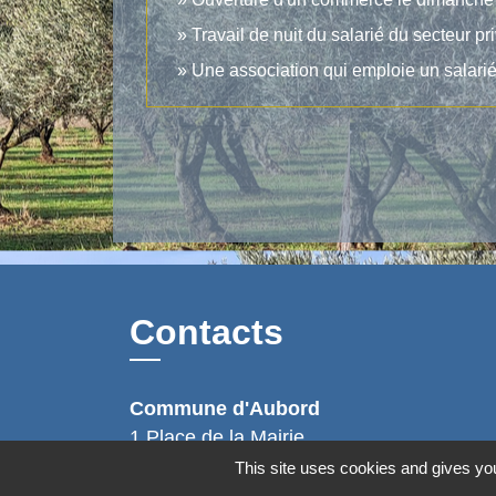
Travail de nuit du salarié du secteur pr
Une association qui emploie un salarié 
Contacts
Commune d'Aubord
1 Place de la Mairie
30620 Aubord - FRANCE
This site uses cookies and gives you
+33 4 66 71 12 65