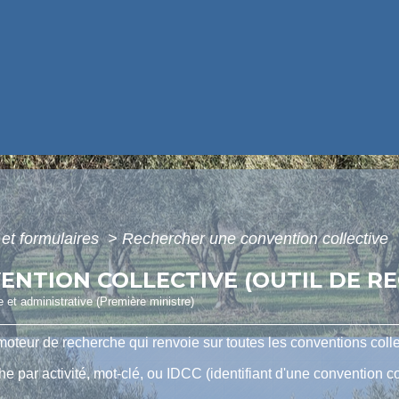
 et formulaires
>
Rechercher une convention collective
NTION COLLECTIVE (OUTIL DE R
le et administrative (Première ministre)
teur de recherche qui renvoie sur toutes les conventions colle
e par activité, mot-clé, ou IDCC (identifiant d'une convention col