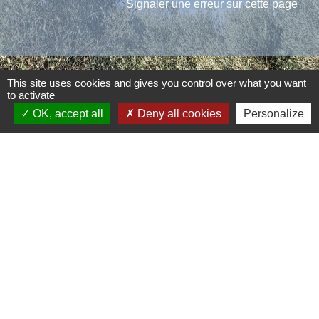
Signaler une erreur sur cette page
This site uses cookies and gives you control over what you want
Contacts
to activate
OK, accept all
Deny all cookies
Personalize
Commune d'Aubord
1 Place de la Mairie
30620 Aubord - FRANCE
+33 4 66 71 12 65
Contact par formulaire
Mentions légales
-
Politique de confidentialité
-
Accessibilité
-
Plan du site
-
Gestion des cookies