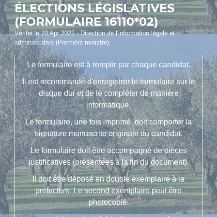
ÉLECTIONS LÉGISLATIVES
(FORMULAIRE 16110*02)
Vérifié le 20 Apr 2022 - Direction de l'information légale et
administrative (Première ministre)
Le formulaire est à remplir par chaque candidat.
Il est recommandé d'enregistrer le formulaire sur le
disque dur et de le compléter de manière
informatique.
Le formulaire, une fois imprimé, doit comporter la
signature manuscrite originale du candidat.
Le formulaire doit être accompagné de pièces
justificatives (présentées à la fin du document).
Il doit être déposé en double exemplaire à la
préfecture. Le second exemplaire peut être
photocopié.