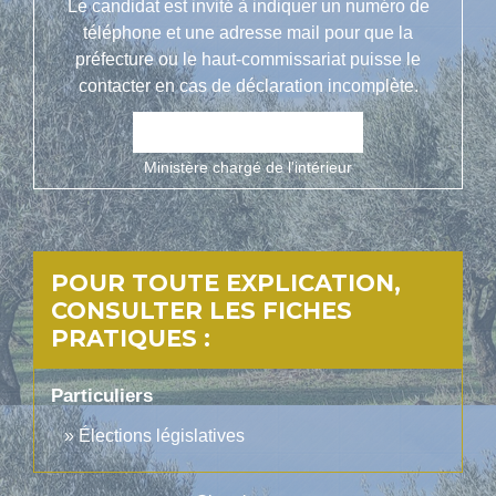
Le candidat est invité à indiquer un numéro de
téléphone et une adresse mail pour que la
préfecture ou le haut-commissariat puisse le
contacter en cas de déclaration incomplète.
open_in_new
Accéder au formulaire
Ministère chargé de l'intérieur
POUR TOUTE EXPLICATION,
CONSULTER LES FICHES
PRATIQUES :
Particuliers
Élections législatives