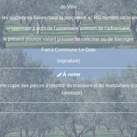
de
Ville
s les audiences fixées dans la procédure n° RG
numéro de la p
m'opposant à
nom de l'adversaire
prénom de l'adversaire
,
le présent pouvoir valant pouvoir de concilier ou de transiger.
Fait à
Commune
Le
Date
(signature)
À noter
edit
ne copie des pièces d'identité du mandant et du mandataire (car
conduire).