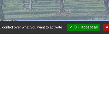
 control over what you want to activate
OK, accept all
alité
-
Accessibilité
-
Plan du site
-
Gestion des cookie