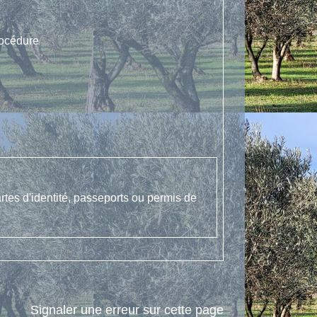
rocédure
tes d'identité, passeports ou permis de
Signaler une erreur sur cette page