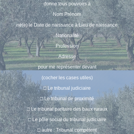
donne tous pouvoirs à
Nom
Prénom
né(e) le
Date de naissance
à
Lieu de naissance
Nationalité
Profession
Adresse
pour me représenter devant
(cocher les cases utiles)
□ Le tribunal judiciaire
□ Le tribunal de proximité
□ Le tribunal paritaire des baux ruraux
□ Le pôle social du tribunal judiciaire
□ autre :
Tribunal compétent