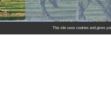
This site uses cookies and gives you
Contacts
Commune d'Aubord
1 Place de la Mairie
30620 Aubord - FRANCE
+33 4 66 71 12 65
Contact par formulaire
Mentions légales
-
Politique de confidenti