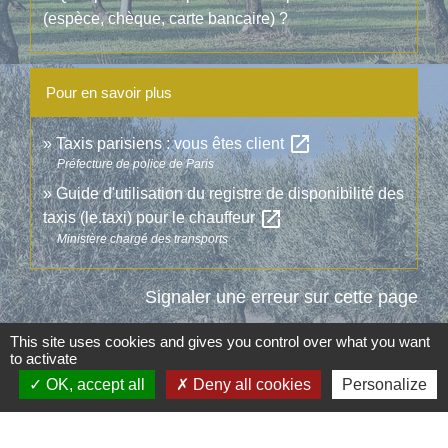
(espèce, chèque, carte bancaire) ?
Pour en savoir plus
open_in_new
Taxis parisiens : vous êtes client
Préfecture de police de Paris
Guide d'utilisation du registre de disponibilité des
open_in_new
taxis (le.taxi) pour le chauffeur
Ministère chargé des transports
Signaler une erreur sur cette page
This site uses cookies and gives you control over what you want
to activate
OK, accept all
Deny all cookies
Personalize
Contacts