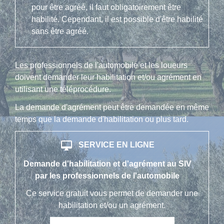
pour être agréé, il faut obligatoirement être
habilité. Cependant, il est possible d'être habilité
sans être agréé.
Les professionnels de l'automobile et les loueurs
doivent demander leur habilitation et/ou agrément en
utilisant une téléprocédure.
La demande d'agrément peut être demandée en même
temps que la demande d'habilitation ou plus tard.
desktop_mac
SERVICE EN LIGNE
Demande d'habilitation et d'agrément au SIV
par les professionnels de l'automobile
Ce service gratuit vous permet de demander une
habilitation et/ou un agrément.