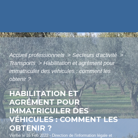
Accueil professionnels
>
Secteurs d'activité
>
Transports
>
Habilitation et agrément pour
immatriculer des véhicules : comment les
obtenir ?
HABILITATION ET
AGRÉMENT POUR
IMMATRICULER DES
VÉHICULES : COMMENT LES
OBTENIR ?
Vérifié le 16 Feb 2022 - Direction de l'information légale et