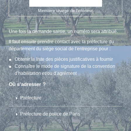
open_in_new
Accéder au service en ligne
Ministère chargé de l'intérieur
Une fois la demande saisie, un numéro sera attribué.
Il faut ensuite prendre contact avec la préfecture du
département du siège social de l'entreprise pour :
Obtenir la liste des pièces justificatives à fournir
Connaître le mode de signature de la convention
d'habilitation et/ou d'agrément
Où s’adresser ?
arrow_right
Préfecture
arrow_right
Préfecture de police de Paris