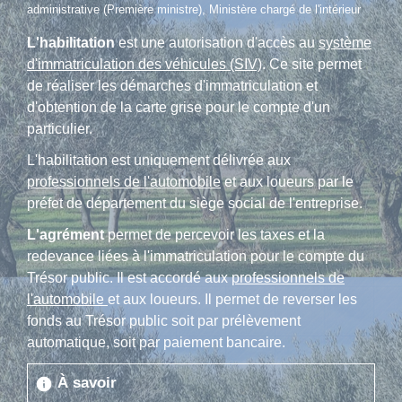
administrative (Première ministre), Ministère chargé de l'intérieur
L'habilitation
est une autorisation d'accès au
système
d'immatriculation des véhicules (SIV)
. Ce site permet
de réaliser les démarches d'immatriculation et
d'obtention de la carte grise pour le compte d'un
particulier.
L'habilitation est uniquement délivrée aux
professionnels de l'automobile
et aux loueurs par le
préfet de département du siège social de l'entreprise.
L'agrément
permet de percevoir les taxes et la
redevance liées à l'immatriculation pour le compte du
Trésor public. Il est accordé aux
professionnels de
l'automobile
et aux loueurs. Il permet de reverser les
fonds au Trésor public soit par prélèvement
automatique, soit par paiement bancaire.
À savoir
info