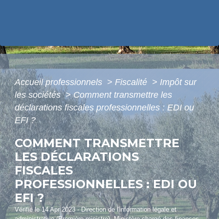
Accueil professionnels
>
Fiscalité
>
Impôt sur
les sociétés
>
Comment transmettre les
déclarations fiscales professionnelles : EDI ou
EFI ?
COMMENT TRANSMETTRE
LES DÉCLARATIONS
FISCALES
PROFESSIONNELLES : EDI OU
EFI ?
Vérifié le 14 Apr 2023 - Direction de l'information légale et
administrative (Première ministre), Ministère chargé des finances