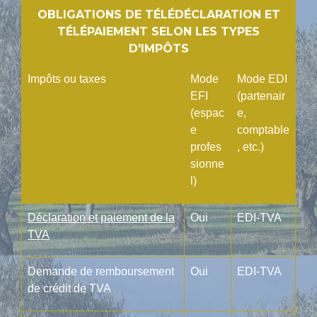
OBLIGATIONS DE TÉLÉDÉCLARATION ET
TÉLÉPAIEMENT SELON LES TYPES
D'IMPÔTS
Impôts ou taxes
Mode
Mode EDI
EFI
(partenair
(espac
e,
e
comptable
profes
, etc.)
sionne
l)
Déclaration et paiement de la
Oui
EDI-TVA
TVA
Demande de remboursement
Oui
EDI-TVA
de crédit de TVA