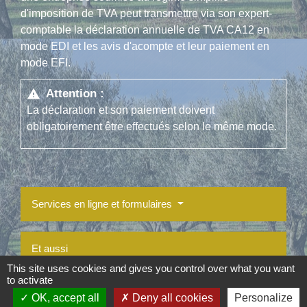
d'imposition de TVA peut transmettre via son expert-
comptable la déclaration annuelle de TVA CA12 en
mode EDI et les avis d'acompte et leur paiement en
mode EFI.
Attention :
warning
La déclaration et son paiement doivent
obligatoirement être effectués selon le même mode.
Services en ligne et formulaires
Et aussi
This site uses cookies and gives you control over what you want
to activate
Déclaration et paiement de la TVA
OK, accept all
Deny all cookies
Personalize
Fiscalité