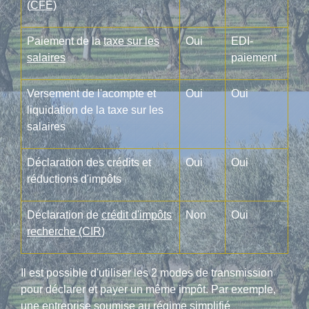
(
CFE)
Paiement de la
taxe sur les
Oui
EDI-
salaires
paiement
Versement de l'acompte et
Oui
Oui
liquidation de la taxe sur les
salaires
Déclaration des crédits et
Oui
Oui
réductions d'impôts
Déclaration de
crédit d'impôts
Non
Oui
recherche (CIR
)
Il est possible d'utiliser les 2 modes de transmission
pour déclarer et payer un même impôt. Par exemple,
une entreprise soumise au régime simplifié