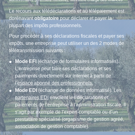
Le recours aux télédéclarations et au télépaiement est
dorénavant
obligatoire
pour déclarer et payer la
plupart des impôts professionnels.
Pour procéder à ses déclarations fiscales et payer ses
impôts, une entreprise peut utiliser un des 2 modes de
télétransmission suivants :
Mode EFI
(échange de formulaires informatisés).
L'entreprise peut faire ses déclarations et ses
paiements directement sur internet à partir de
l'
espace abonné des professionnels.
Mode EDI
(échange de données informatisé). Les
partenaires EDI
envoient les déclarations et
paiements de l'entreprise à l'administration fiscale. Il
s'agit par exemple de l'expert-comptable ou d'un
prestataire spécialisé (organisme de gestion agréé,
association de gestion comptable).