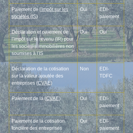
Paiement de
l'impôt sur les
Oui
EDI-
sociétés (IS)
paiement
Déclaration et paiement de
Oui
Oui
l'impôt sur le revenu (IR) pour
les sociétés immobilières non
soumises à l'IS
Déclaration de la cotisation
Non
EDI-
sur la valeur ajoutée des
TDFC
entreprises (
CVAE)
Paiement de la (
CVAE)
Oui
EDI-
paiement
Paiement de la cotisation
Oui
EDI-
foncière des entreprises
paiement