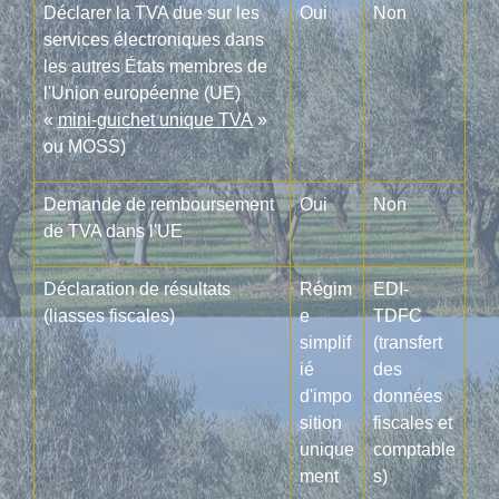
Déclarer la TVA due sur les
Oui
Non
services électroniques dans
les autres États membres de
l'Union européenne (UE)
«
mini-guichet unique TVA
»
ou MOSS)
Demande de remboursement
Oui
Non
de TVA dans l'UE
Déclaration de résultats
Régim
EDI-
(liasses fiscales)
e
TDFC
simplif
(transfert
ié
des
d'impo
données
sition
fiscales et
unique
comptable
ment
s)