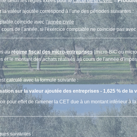
né selon les règles fixées pour le
calcul de la CVAE
=
Produits
 la valeur ajoutée correspond à l'une des périodes suivantes :
omptable coïncide avec
l'année civile
u cours de l'année, si l'exercice comptable ne coïncide pas avec 
ses au
régime fiscal des micro-entreprises
(micro-BIC ou micro
es et le montant des achats réalisés au cours de l'année d'imposi
est calculé avec la formule suivante :
sation sur la valeur ajoutée des entreprises -
1,625 %
de la v
ir pour effet de ramener la CET due à un montant inférieur à l
ques suivantes :