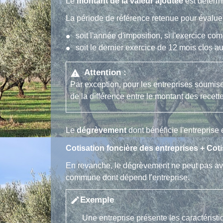
Le
montant de la valeur ajoutée
est détermi
La période de référence retenue pour évaluer
soit l'année d'imposition, si l'exercice c
soit le dernier exercice de 12 mois clos a
Attention :
warning
Par exception, pour les entreprises soumi
de la différence entre le montant des recett
Le
dégrèvement
dont bénéficie l'entreprise 
Cotisation foncière des entreprises + Coti
En revanche, le dégrèvement ne peut pas avo
commune dont dépend l'entreprise.
Exemple
edit
Une entreprise présente les caractéristi