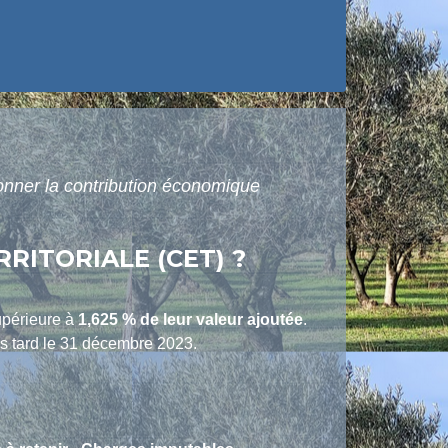
onner la contribution économique
ITORIALE (CET) ?
upérieure à
1,625 %
de leur valeur ajoutée
.
s tard le 31 décembre 2023.