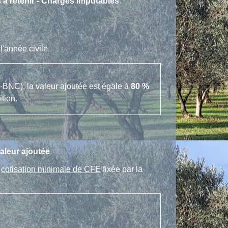
 à retenir - Charges imputables
.
l'année civile
-BNC), la valeur ajoutée est égale à
80 %
tion.
aleur ajoutée
a
cotisation minimale de CFE
fixée par la