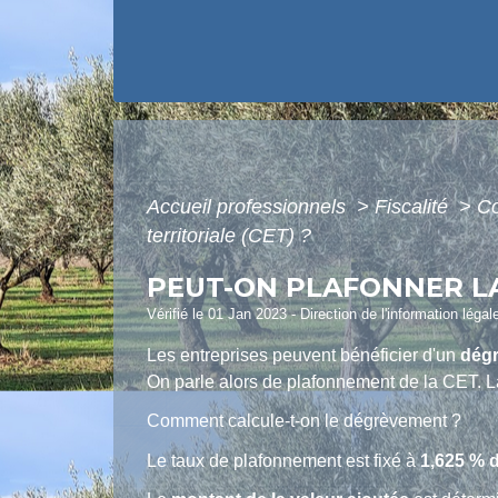
Accueil professionnels
>
Fiscalité
>
Co
territoriale (CET) ?
PEUT-ON PLAFONNER LA
Vérifié le 01 Jan 2023 - Direction de l'information léga
Les entreprises peuvent bénéficier d'un
dég
On parle alors de plafonnement de la CET. 
Comment calcule-t-on le dégrèvement ?
Le taux de plafonnement est fixé à
1,625 %
d