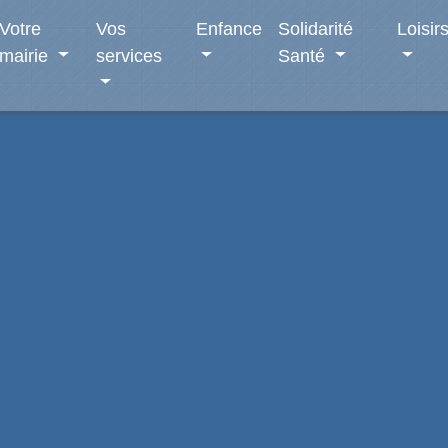
Votre
Vos
Enfance
Solidarité
Loisir
mairie
services
Santé