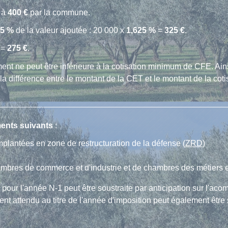
e à
400 €
par la commune.
25 %
de la valeur ajoutée : 20 000 x
1,625 %
=
325 €
.
 =
275 €
.
t ne peut être inférieure à la cotisation minimum de CFE. Ain
la différence entre le montant de la CET et le montant de la cot
ents suivants
:
mplantées en zone de restructuration de la défense (
ZRD
)
ambres de commerce et d'industrie et de chambres des métiers et 
our l'année N-1 peut être soustraite par anticipation sur l'ac
nt attendu au titre de l'année d'imposition peut également être