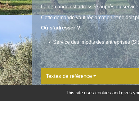
La demande est adressée auprès du service d
Cette demande vaut réclamation et ne doit p
Où s’adresser ?
arrow_right
Service des impôts des entreprises (SI
Textes de référence
This site uses cookies and gives you
Services en ligne et formulaires