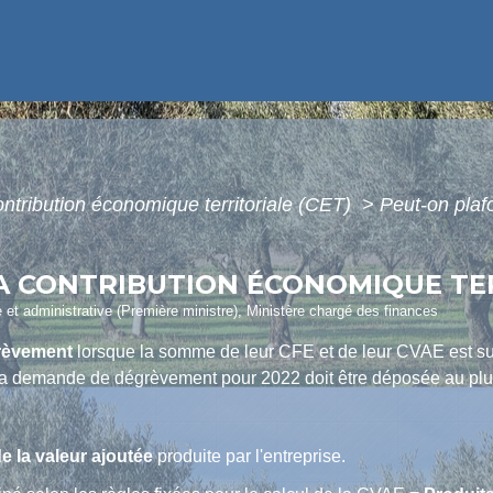
ntribution économique territoriale (CET)
>
Peut-on plaf
 CONTRIBUTION ÉCONOMIQUE TERR
le et administrative (Première ministre), Ministère chargé des finances
rèvement
lorsque la somme de leur CFE et de leur CVAE est s
La demande de dégrèvement pour 2022 doit être déposée au plu
e la valeur ajoutée
produite par l'entreprise.