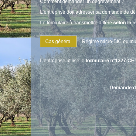
Comment demander un dégrèvement ?
L'entreprise doit adresser sa demande de 
Le formulaire à transmettre diffère
selon le r
Cas général
Régime micro-BIC ou m
L'entreprise utilise le
formulaire n°1327-CE
Demande de