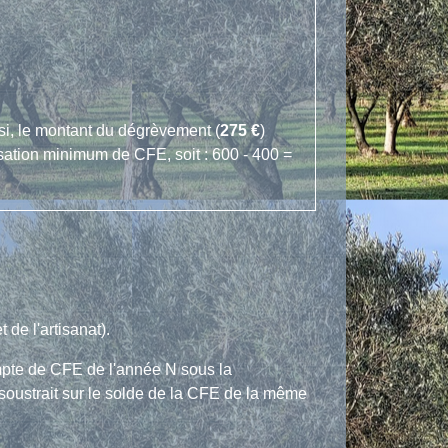
si, le montant du dégrèvement (
275 €
)
isation minimum de CFE, soit : 600 - 400 =
de l'artisanat).
ompte de CFE de l'année N sous la
 soustrait sur le solde de la CFE de la même