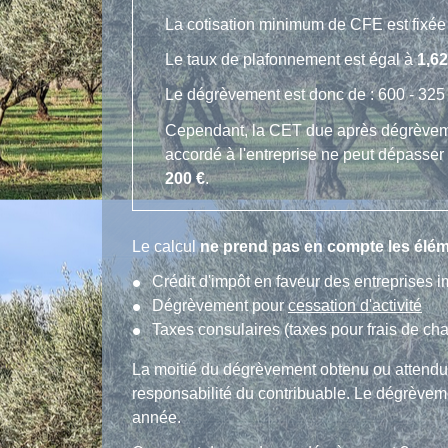
La cotisation minimum de CFE est fixé
Le taux de plafonnement est égal à
1,6
Le dégrèvement est donc de : 600 - 325
Cependant, la CET due après dégrèvemen
accordé à l'entreprise ne peut dépasser 
200 €
.
Le calcul
ne prend pas en compte les élém
Crédit d'impôt en faveur des entreprises i
Dégrèvement pour
cessation d'activité
Taxes consulaires (taxes pour frais de ch
La moitié du dégrèvement obtenu ou attendu p
responsabilité du contribuable. Le dégrèveme
année.