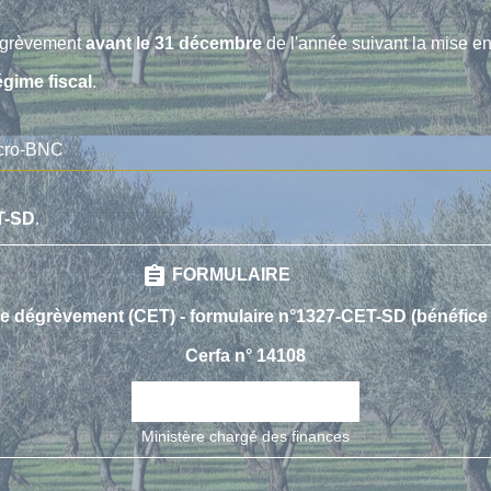
dégrèvement
avant le 31 décembre
de l'année suivant la mise e
égime fiscal
.
icro-BNC
T-SD
.
assignment
FORMULAIRE
 dégrèvement (CET) - formulaire n°1327-CET-SD (bénéfice 
Cerfa n° 14108
open_in_new
Accéder au formulaire
Ministère chargé des finances