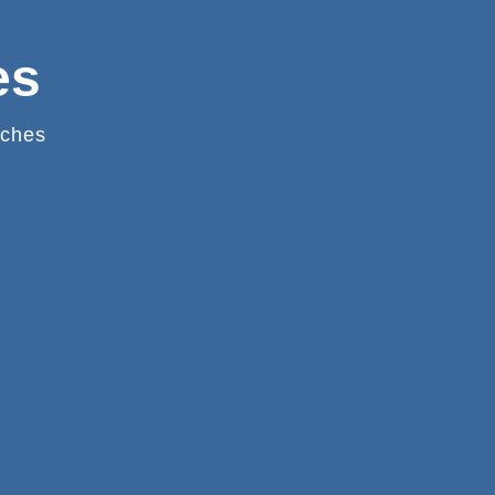
es
ches