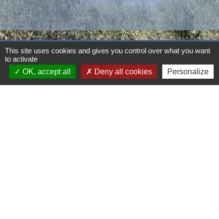
This site uses cookies and gives you control over what you want
Contacts
to activate
OK, accept all
Deny all cookies
Personalize
Commune d'Aubord
1 Place de la Mairie
30620 Aubord - FRANCE
+33 4 66 71 12 65
Contact par formulaire
Mentions légales
-
Politique de confidentialité
-
Accessibilité
-
Plan du site
-
Gestion des cookies