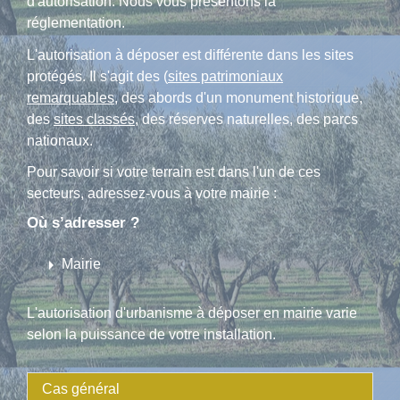
d'autorisation. Nous vous présentons la
réglementation.
L'autorisation à déposer est différente dans les sites
protégés. Il s'agit des (
sites patrimoniaux
remarquables
, des abords d'un monument historique,
des
sites classés
, des réserves naturelles, des parcs
nationaux.
Pour savoir si votre terrain est dans l'un de ces
secteurs, adressez-vous à votre mairie :
Où s’adresser ?
arrow_right
Mairie
L'autorisation d'urbanisme à déposer en mairie varie
selon la puissance de votre installation.
Cas général