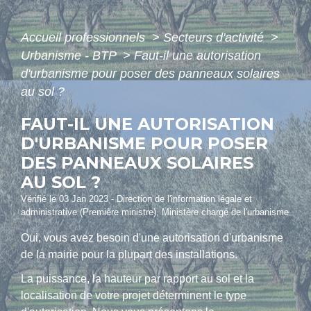
Accueil professionnels
>
Secteurs d'activité
>
Urbanisme - BTP
>
Faut-il une autorisation
d'urbanisme pour poser des panneaux solaires
au sol ?
FAUT-IL UNE AUTORISATION
D'URBANISME POUR POSER
DES PANNEAUX SOLAIRES
AU SOL ?
Vérifié le 03 Jan 2023 - Direction de l'information légale et
administrative (Première ministre), Ministère chargé de l'urbanisme
Oui, vous avez besoin d'une autorisation d'urbanisme
de la mairie pour la plupart des installations.
La puissance, la hauteur par rapport au sol et la
localisation de votre projet déterminent le type