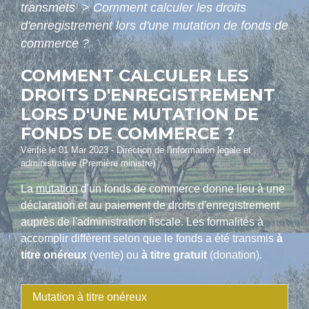
transmets
>
Comment calculer les droits
d'enregistrement lors d'une mutation de fonds de
commerce ?
COMMENT CALCULER LES
DROITS D'ENREGISTREMENT
LORS D'UNE MUTATION DE
FONDS DE COMMERCE ?
Vérifié le 01 Mar 2023 - Direction de l'information légale et
administrative (Première ministre)
La
mutation
d'un fonds de commerce donne lieu à une
déclaration et au paiement de droits d'enregistrement
auprès de l'administration fiscale. Les formalités à
accomplir diffèrent selon que le fonds a été transmis
à
titre onéreux
(vente) ou
à titre gratuit
(donation).
Mutation à titre onéreux