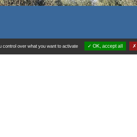
 control over what you want to activate
OK, accept all
alité
-
Accessibilité
-
Plan du site
-
Gestion des cookie
Site créé en partenariat avec Réseau des Communes