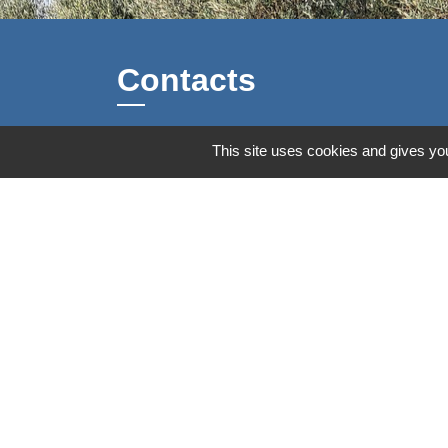
Contacts
Commune d'Aubord
This site uses cookies and gives you
1 Place de la Mairie
30620 Aubord - FRANCE
+33 4 66 71 12 65
Contact par formulaire
Mentions légales
-
Politique de confidenti