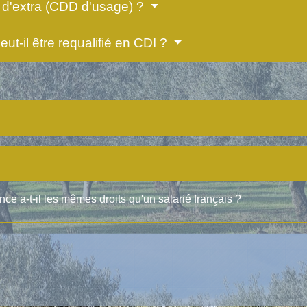
at d'extra (CDD d'usage) ?
ut-il être requalifié en CDI ?
ce a-t-il les mêmes droits qu'un salarié français ?