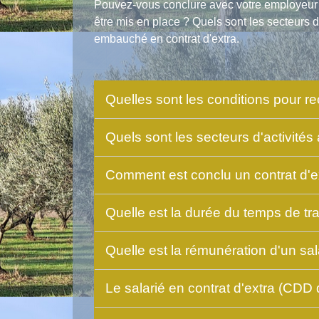
Pouvez-vous conclure avec votre employeur
être mis en place ? Quels sont les secteurs d
embauché en contrat d'extra.
Quelles sont les conditions pour r
Quels sont les secteurs d'activité
Comment est conclu un contrat d'ex
Quelle est la durée du temps de tra
Quelle est la rémunération d'un sa
Le salarié en contrat d'extra (CDD