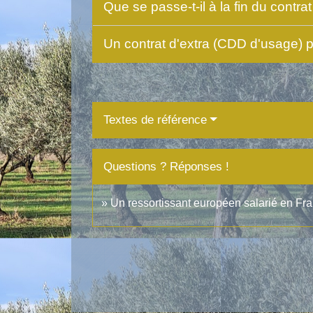
Que se passe-t-il à la fin du contr
Un contrat d'extra (CDD d'usage) pe
Textes de référence
Questions ? Réponses !
Un ressortissant européen salarié en Fran