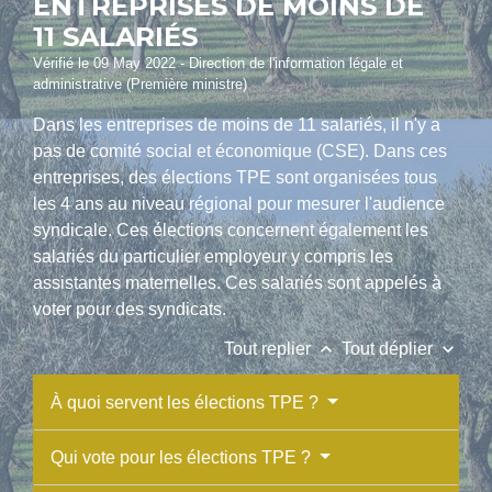
ENTREPRISES DE MOINS DE
11 SALARIÉS
Vérifié le 09 May 2022 - Direction de l'information légale et
administrative (Première ministre)
Dans les entreprises de moins de 11 salariés, il n'y a
pas de comité social et économique (CSE). Dans ces
entreprises, des élections TPE sont organisées tous
les 4 ans au niveau régional pour mesurer l'audience
syndicale. Ces élections concernent également les
salariés du particulier employeur y compris les
assistantes maternelles. Ces salariés sont appelés à
voter pour des syndicats.
keyboard_arrow_up
keyboard_arrow_down
Tout replier
Tout déplier
À quoi servent les élections TPE ?
Qui vote pour les élections TPE ?