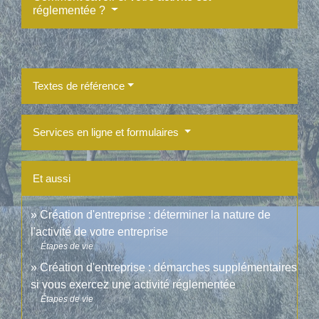
réglementée ?
Textes de référence
Services en ligne et formulaires
Et aussi
Création d'entreprise : déterminer la nature de
l'activité de votre entreprise
Étapes de vie
Création d'entreprise : démarches supplémentaires
si vous exercez une activité réglementée
Étapes de vie