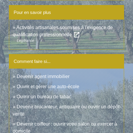
Pour en savoir plus
Activités artisanales soumises à l'exigence de
open_in_new
qualification professionnelle
Legifrance
Comment faire si...
Devenir agent immobilier
Ouvrir et gérer une auto-école
Ouvrir un bureau de tabac
Devenir brocanteur, antiquaire ou ouvrir un dépôt-
vente
Devenir coiffeur : ouvrir votre salon ou exercer à
domicile