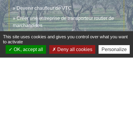
Devenir chauffeur de VTC
Créer une entreprise de transporteur routier de
marchandises
This site uses cookies and gives you control over what you want
to activate
Signaler une erreur sur cette page
OK, accept all
Deny all cookies
Personalize
Contacts
Commune d'Aubord
1 Place de la Mairie
30620 Aubord - FRANCE
+33 4 66 71 12 65
Contact par formulaire