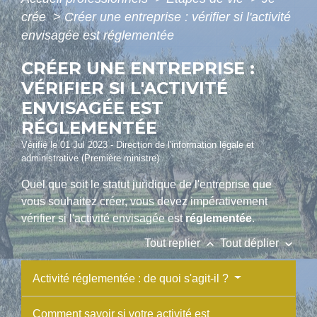
crée
>
Créer une entreprise : vérifier si l'activité
envisagée est réglementée
CRÉER UNE ENTREPRISE :
VÉRIFIER SI L'ACTIVITÉ
ENVISAGÉE EST
RÉGLEMENTÉE
Vérifié le 01 Jul 2023 - Direction de l'information légale et
administrative (Première ministre)
Quel que soit le statut juridique de l'entreprise que
vous souhaitez créer, vous devez impérativement
vérifier si l'activité envisagée est
réglementée
.
keyboard_arrow_up
keyboard_arrow_down
Tout replier
Tout déplier
Activité réglementée : de quoi s'agit-il ?
Comment savoir si votre activité est