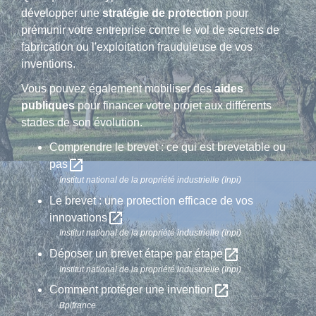
développer une
stratégie de protection
pour
prémunir votre entreprise contre le vol de secrets de
fabrication ou l'exploitation frauduleuse de vos
inventions.
Vous pouvez également mobiliser des
aides
publiques
pour financer votre projet aux différents
stades de son évolution.
Comprendre le brevet : ce qui est brevetable ou
open_in_new
pas
Institut national de la propriété industrielle (Inpi)
Le brevet : une protection efficace de vos
open_in_new
innovations
Institut national de la propriété industrielle (Inpi)
open_in_new
Déposer un brevet étape par étape
Institut national de la propriété industrielle (Inpi)
open_in_new
Comment protéger une invention
Bpifrance