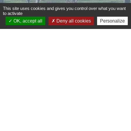
Signaler une erreur sur cette page
This site uses cookies and gives you control over what you want
to activate
OK, accept all
Deny all cookies
Personalize
Contacts
Commune d'Aubord
1 Place de la Mairie
30620 Aubord - FRANCE
+33 4 66 71 12 65
Contact par formulaire
Mentions légales
-
Politique de confidentialité
-
Accessibilité
-
Plan du site
-
Gestion des cookies