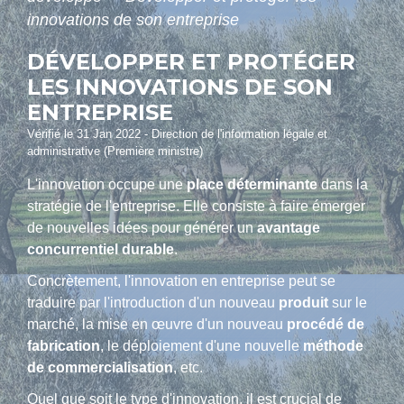
innovations de son entreprise
DÉVELOPPER ET PROTÉGER
LES INNOVATIONS DE SON
ENTREPRISE
Vérifié le 31 Jan 2022 - Direction de l'information légale et
administrative (Première ministre)
L'innovation occupe une
place déterminante
dans la
stratégie de l'entreprise. Elle consiste à faire émerger
de nouvelles idées pour générer un
avantage
concurrentiel durable
.
Concrètement, l'innovation en entreprise peut se
traduire par l'introduction d'un nouveau
produit
sur le
marché, la mise en œuvre d'un nouveau
procédé de
fabrication
, le déploiement d'une nouvelle
méthode
de commercialisation
, etc.
Quel que soit le type d'innovation, il est crucial de