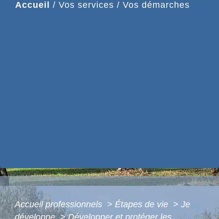
Accueil
/
Vos services
/
Vos démarches
Accueil professionnels
>
Étapes de vie
>
Je
développe
>
Développer et protéger les