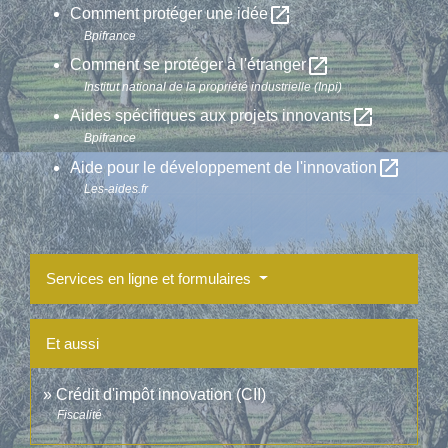
open_in_new
Comment protéger une idée
Bpifrance
open_in_new
Comment se protéger à l'étranger
Institut national de la propriété industrielle (Inpi)
open_in_new
Aides spécifiques aux projets innovants
Bpifrance
open_in_new
Aide pour le développement de l'innovation
Les-aides.fr
Services en ligne et formulaires
Et aussi
Crédit d'impôt innovation (CII)
Fiscalité