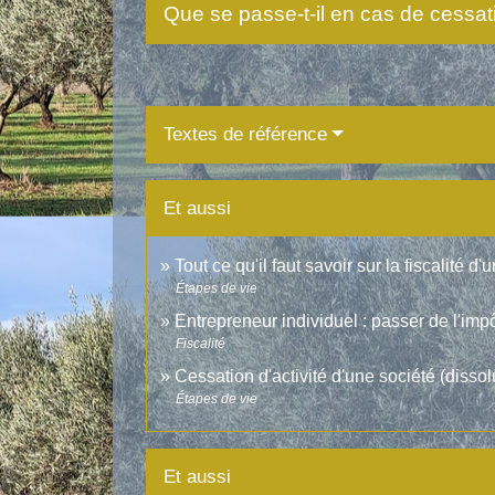
Que se passe-t-il en cas de cessati
Textes de référence
Et aussi
Tout ce qu'il faut savoir sur la fiscalité d
Étapes de vie
Entrepreneur individuel : passer de l'impô
Fiscalité
Cessation d'activité d'une société (dissol
Étapes de vie
Et aussi