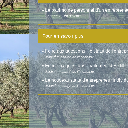
Le patrimoine personnel d'un entrepreneur 
Entreprises en difficulté
Pour en savoir plus
Foire aux questions : le statut de l'entre
Ministère chargé de l'économie
Foire aux questions : traitement des diffi
Ministère chargé de l'économie
Le nouveau statut d'entrepreneur individ
Ministère chargé de l'économie