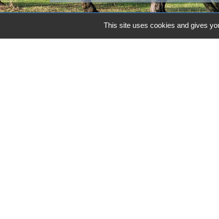
This site uses cookies and gives you
Contacts
Commune d'Aubord
1 Place de la Mairie
30620 Aubord - FRANCE
+33 4 66 71 12 65
Contact par formulaire
Mentions légales
-
Politique de confidenti