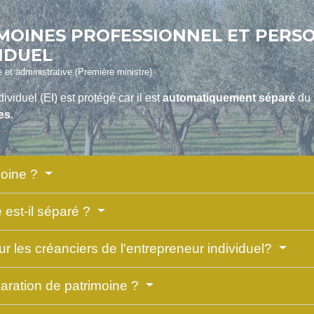
MOINES PROFESSIONNEL ET PERS
IDUEL
le et administrative (Première ministre)
viduel (EI) est protégé car il est
automatiquement séparé
du 
tes
.
moine ?
e est-il séparé ?
 les créanciers de l'entrepreneur individuel?
paration de patrimoine ?