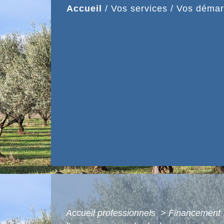
Accueil
/
Vos services
/
Vos démar
Accueil professionnels
>
Financement