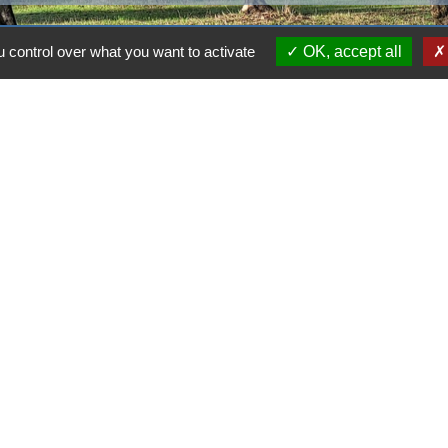
 control over what you want to activate
OK, accept all
alité
-
Accessibilité
-
Plan du site
-
Gestion des cookie
Site créé en partenariat avec Réseau des Communes