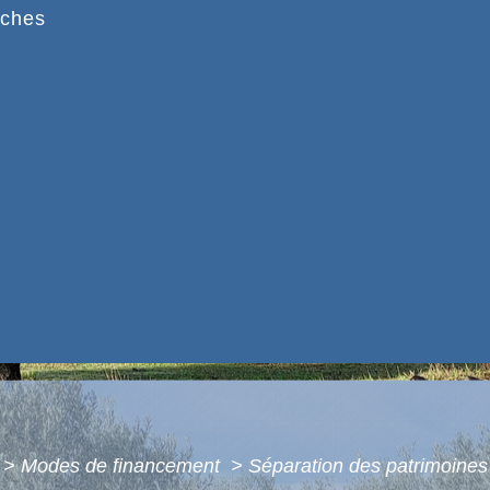
ches
>
Modes de financement
>
Séparation des patrimoines