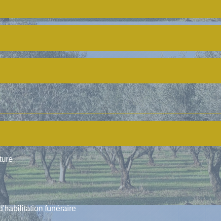
ture
'habilitation funéraire