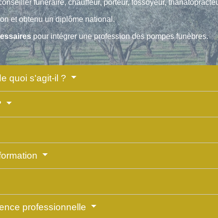
onseiller funéraire, chauffeur, porteur, fossoyeur, thanatopracte
ion et obtenu un diplôme national.
essaires
pour intégrer une profession des pompes funèbres.
 quoi s'agit-il ?
?
 formation
ience professionnelle