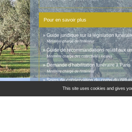
Pour en savoir plus
Guide juridique sur la législation funéraire
Ministère chargé de l'intérieur
Guide de recommandations relatif aux urn
Ministère chargé des collectivités locales
Demande d'habilitation funéraire à Paris
Ministère chargé de l'intérieur
Soins de conservation du corps du défunt
Ministère chargé de la santé
This site uses cookies and gives you
Diplôme national pour devenir thanatopr
Ministère chargé de la santé
Liste des centres de formation à la than
Ministère chargé de la santé
Formation pratique pour les métiers du s
Legifrance