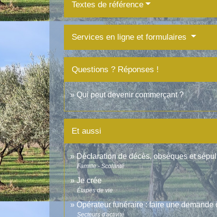
Textes de référence
Services en ligne et formulaires
Questions ? Réponses !
Qui peut devenir commerçant ?
Et aussi
Déclaration de décès, obsèques et sépul
Famille - Scolarité
Je crée
Étapes de vie
Opérateur funéraire : faire une demande d
Secteurs d'activité