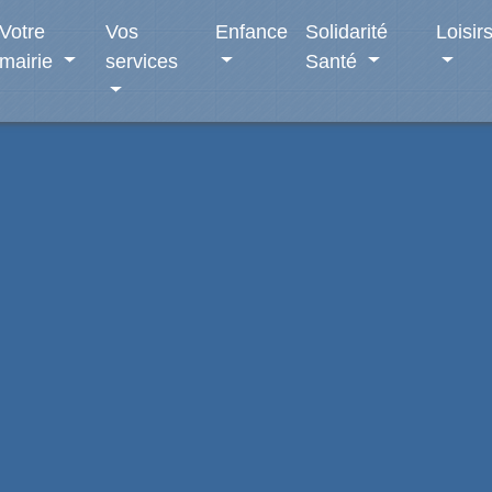
Votre
Vos
Enfance
Solidarité
Loisir
mairie
services
Santé