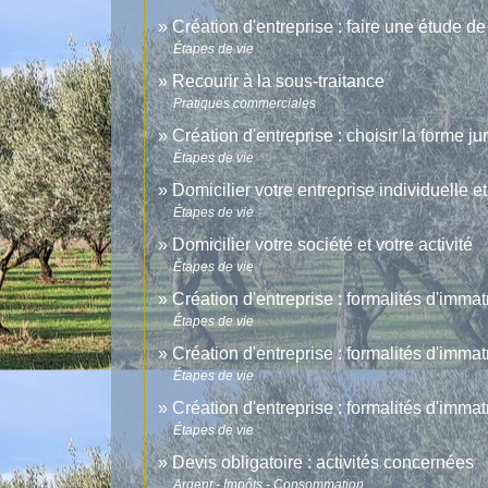
Création d'entreprise : faire une étude d
Étapes de vie
Recourir à la sous-traitance
Pratiques commerciales
Création d'entreprise : choisir la forme ju
Étapes de vie
Domicilier votre entreprise individuelle et
Étapes de vie
Domicilier votre société et votre activité
Étapes de vie
Création d'entreprise : formalités d'immat
Étapes de vie
Création d'entreprise : formalités d'immat
Étapes de vie
Création d'entreprise : formalités d'imma
Étapes de vie
Devis obligatoire : activités concernées
Argent - Impôts - Consommation