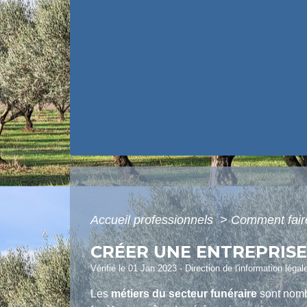
Accueil professionnels
>
Comment fair
CRÉER UNE ENTREPRIS
Vérifié le 01 Jan 2023 - Direction de l'information légal
Les
métiers du secteur funéraire
sont nomb