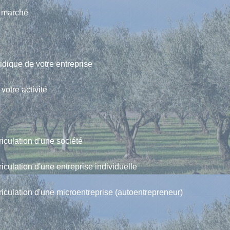
e marché
ridique de votre entreprise
 votre activité
riculation d'une société
riculation d'une entreprise individuelle
triculation d'une microentreprise (autoentrepreneur)