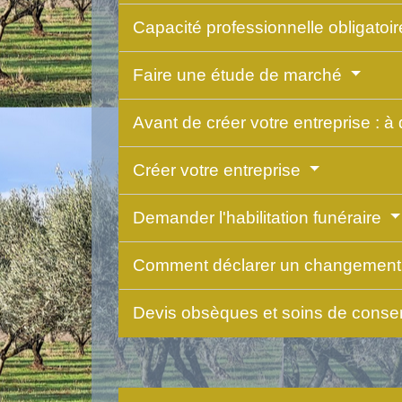
Capacité professionnelle obligatoi
Faire une étude de marché
Avant de créer votre entreprise : à
Créer votre entreprise
Demander l'habilitation funéraire
Comment déclarer un changement d
Devis obsèques et soins de conse