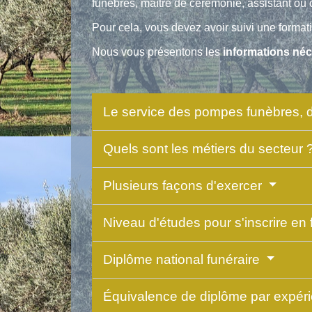
funèbres, maître de cérémonie, assistant ou c
Pour cela, vous devez avoir suivi une format
Nous vous présentons les
informations néc
Le service des pompes funèbres, de
Quels sont les métiers du secteur 
Plusieurs façons d'exercer
Niveau d'études pour s'inscrire en
Diplôme national funéraire
Équivalence de diplôme par expér