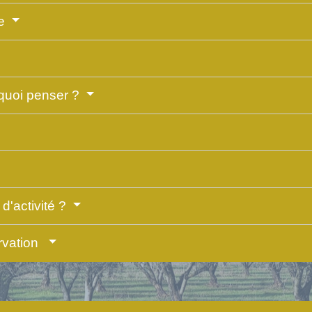
re
 quoi penser ?
'activité ?
rvation