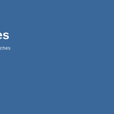
es
ches